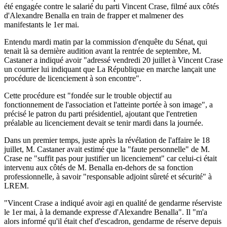
été engagée contre le salarié du parti Vincent Crase, filmé aux côtés
d'Alexandre Benalla en train de frapper et malmener des
manifestants le 1er mai.
Entendu mardi matin par la commission d'enquête du Sénat, qui
tenait là sa dernière audition avant la rentrée de septembre, M.
Castaner a indiqué avoir "adressé vendredi 20 juillet à Vincent Crase
un courrier lui indiquant que La République en marche lançait une
procédure de licenciement à son encontre".
Cette procédure est "fondée sur le trouble objectif au
fonctionnement de l'association et l'atteinte portée à son image", a
précisé le patron du parti présidentiel, ajoutant que l'entretien
préalable au licenciement devait se tenir mardi dans la journée.
Dans un premier temps, juste après la révélation de l'affaire le 18
juillet, M. Castaner avait estimé que la "faute personnelle" de M.
Crase ne "suffit pas pour justifier un licenciement" car celui-ci était
intervenu aux côtés de M. Benalla en-dehors de sa fonction
professionnelle, à savoir "responsable adjoint sûreté et sécurité" à
LREM.
"Vincent Crase a indiqué avoir agi en qualité de gendarme réserviste
le 1er mai, à la demande expresse d'Alexandre Benalla". Il "m'a
alors informé qu'il était chef d'escadron, gendarme de réserve depuis