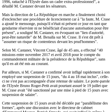
1996, rattaché à l'Elysée dans un cadre extra-professionnel", a
détaillé M. Castaner devant les sénateurs.
Mais la direction de La République en marche a finalement choisi
d'enclencher une procédure de licenciement car à "la faute, M. Crase
a ajouté le mensonge, puisqu'il n'était ni présent ce jour en tant que
gendarme réserviste ni ne bénéficiait d'aucune autorisation pour être
présent", a souligné M. Castaner, en évoquant un "lien d'autorité,
peut-être naturelle" de M. Benalla sur M. Crase. Il s'est dit prêt à
"assumer un risque de contentieux devant les prud'hommes".
Selon M. Castaner, Vincent Crase, âgé de 45 ans, a effectué "40
missions entre novembre 2017 et avril 2018 pour le compte du
commandement militaire de la présidence de la République", sans
qu'il en ait été mis au courant.
Par ailleurs, si M. Castaner a confirmé avoir infligé rapidement à son
employé une suspension de 15 jours, "du 4 au 18 mai inclus", celle-
ci ne s'est pas accompagnée d'une retenue de salaire. Le porte-parole
de l'Elysée Bruno Roger-Petit avait pourtant assuré le 19 juillet que
M. Crase avait "été sanctionné par une mise à pied de 15 jours avec
suspension de salaire".
Cette suspension de 15 jours avait été décidée par "parallélisme des
formes", après une discussion avec le directeur de cabinet