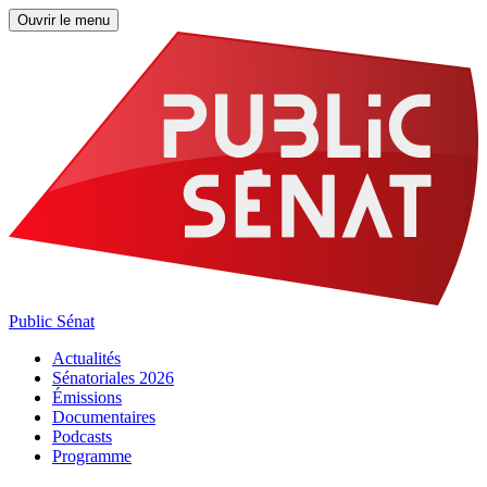
Ouvrir le menu
Public Sénat
Actualités
Sénatoriales 2026
Émissions
Documentaires
Podcasts
Programme