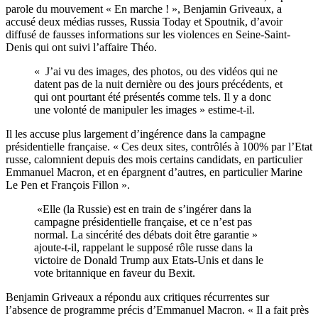
parole du mouvement « En marche ! », Benjamin Griveaux, a
accusé deux médias russes, Russia Today et Spoutnik, d’avoir
diffusé de fausses informations sur les violences en Seine-Saint-
Denis qui ont suivi l’affaire Théo.
« J’ai vu des images, des photos, ou des vidéos qui ne
datent pas de la nuit dernière ou des jours précédents, et
qui ont pourtant été présentés comme tels. Il y a donc
une volonté de manipuler les images » estime-t-il.
Il les accuse plus largement d’ingérence dans la campagne
présidentielle française. « Ces deux sites, contrôlés à 100% par l’Etat
russe, calomnient depuis des mois certains candidats, en particulier
Emmanuel Macron, et en épargnent d’autres, en particulier Marine
Le Pen et François Fillon ».
«Elle (la Russie) est en train de s’ingérer dans la
campagne présidentielle française, et ce n’est pas
normal. La sincérité des débats doit être garantie »
ajoute-t-il, rappelant le supposé rôle russe dans la
victoire de Donald Trump aux Etats-Unis et dans le
vote britannique en faveur du Bexit.
Benjamin Griveaux a répondu aux critiques récurrentes sur
l’absence de programme précis d’Emmanuel Macron. « Il a fait près