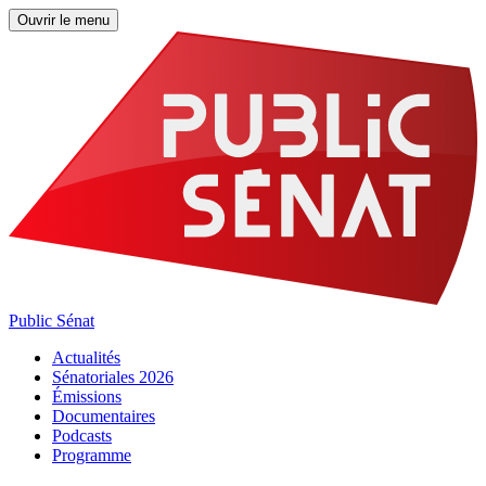
Ouvrir le menu
Public Sénat
Actualités
Sénatoriales 2026
Émissions
Documentaires
Podcasts
Programme