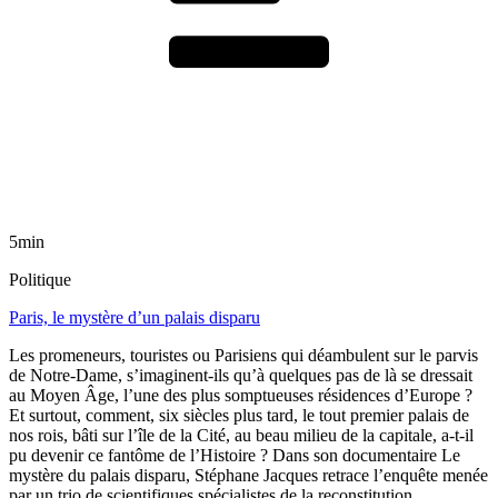
5min
Politique
Paris, le mystère d’un palais disparu
Les promeneurs, touristes ou Parisiens qui déambulent sur le parvis
de Notre-Dame, s’imaginent-ils qu’à quelques pas de là se dressait
au Moyen Âge, l’une des plus somptueuses résidences d’Europe ?
Et surtout, comment, six siècles plus tard, le tout premier palais de
nos rois, bâti sur l’île de la Cité, au beau milieu de la capitale, a-t-il
pu devenir ce fantôme de l’Histoire ? Dans son documentaire Le
mystère du palais disparu, Stéphane Jacques retrace l’enquête menée
par un trio de scientifiques spécialistes de la reconstitution