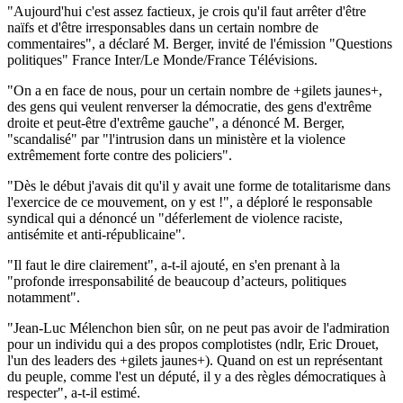
"Aujourd'hui c'est assez factieux, je crois qu'il faut arrêter d'être
naïfs et d'être irresponsables dans un certain nombre de
commentaires", a déclaré M. Berger, invité de l'émission "Questions
politiques" France Inter/Le Monde/France Télévisions.
"On a en face de nous, pour un certain nombre de +gilets jaunes+,
des gens qui veulent renverser la démocratie, des gens d'extrême
droite et peut-être d'extrême gauche", a dénoncé M. Berger,
"scandalisé" par "l'intrusion dans un ministère et la violence
extrêmement forte contre des policiers".
"Dès le début j'avais dit qu'il y avait une forme de totalitarisme dans
l'exercice de ce mouvement, on y est !", a déploré le responsable
syndical qui a dénoncé un "déferlement de violence raciste,
antisémite et anti-républicaine".
"Il faut le dire clairement", a-t-il ajouté, en s'en prenant à la
"profonde irresponsabilité de beaucoup d’acteurs, politiques
notamment".
"Jean-Luc Mélenchon bien sûr, on ne peut pas avoir de l'admiration
pour un individu qui a des propos complotistes (ndlr, Eric Drouet,
l'un des leaders des +gilets jaunes+). Quand on est un représentant
du peuple, comme l'est un député, il y a des règles démocratiques à
respecter", a-t-il estimé.