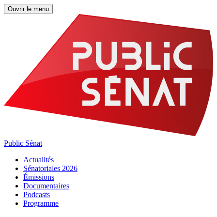
Ouvrir le menu
Public Sénat
Actualités
Sénatoriales 2026
Émissions
Documentaires
Podcasts
Programme