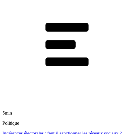
5min
Politique
Ingérences électorales : faut-il sanctionner les réseaux sociaux ?