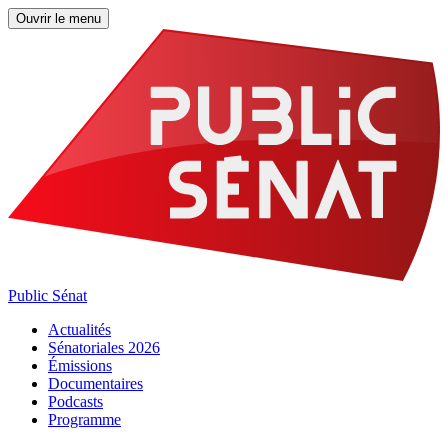
Ouvrir le menu
Public Sénat
Actualités
Sénatoriales 2026
Émissions
Documentaires
Podcasts
Programme