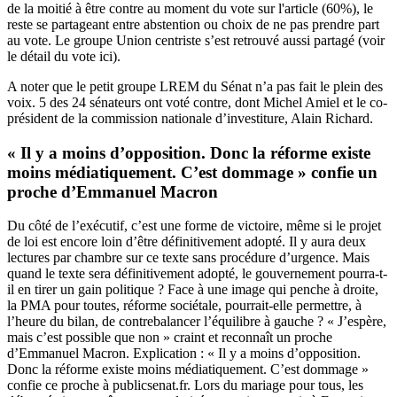
de la moitié à être contre au moment du vote sur l'article (60%), le
reste se partageant entre abstention ou choix de ne pas prendre part
au vote. Le groupe Union centriste s’est retrouvé aussi partagé (
voir
le détail du vote ici
).
A noter que le petit groupe LREM du Sénat n’a pas fait le plein des
voix. 5 des 24 sénateurs ont voté contre, dont Michel Amiel et le co-
président de la commission nationale d’investiture, Alain Richard.
« Il y a moins d’opposition. Donc la réforme existe
moins médiatiquement. C’est dommage » confie un
proche d’Emmanuel Macron
Du côté de l’exécutif, c’est une forme de victoire, même si le projet
de loi est encore loin d’être définitivement adopté. Il y aura deux
lectures par chambre sur ce texte sans procédure d’urgence. Mais
quand le texte sera définitivement adopté, le gouvernement pourra-t-
il en tirer un gain politique ? Face à une image qui penche à droite,
la PMA pour toutes, réforme sociétale, pourrait-elle permettre, à
l’heure du bilan, de contrebalancer l’équilibre à gauche ? « J’espère,
mais c’est possible que non » craint et reconnaît un proche
d’Emmanuel Macron. Explication : « Il y a moins d’opposition.
Donc la réforme existe moins médiatiquement. C’est dommage »
confie ce proche à publicsenat.fr. Lors du mariage pour tous, les