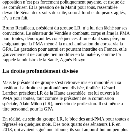
opposition n’est pas forcément politiquement payante, et risque de
les cornériser. Et la pression de la Manif pour tous, rassemblée
devant le Sénat deux soirs de suite, sono à fond et drapeaux agités,
n’y a rien fait.
Bruno Retailleau, président du groupe LR, n’a lui rien lâché sur ses
convictions. Le sénateur de Vendée a combattu corps et âme la PMA
pour toutes, dénonçant les conséquences d’un enfant sans père, ou
craignant que la PMA mène à la marchandisation du corps, via la
GPA. La gestation pour autrui est pourtant interdite en France, et le
gouvernement ne compte rien modifier en la matière, comme l’a
rappelé la ministre de la Santé, Agnès Buzyn.
La droite profondément divisée
Mais le président de groupe s’est retrouvé mis en minorité sur sa
position. La droite est profondément divisée, tiraillée. Gérard
Larcher, président LR de la Haute assemblée, est lui ouvert à la
PMA pour toutes, tout comme le président de la commission
spéciale, Alain Milon (LR), médecin de profession. Il est même à
titre personnel pour la GPA.
En réalité, au sein du groupe LR, le bloc des anti-PMA pour toutes a
régressé en quelques mois. Des trois quarts des sénateurs LR en
2018, qui avaient signé
une tribune
, ils sont aujourd’hui un peu plus