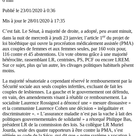
6 min
Publié le
23/01/2020 à 0:36
Mis à jour le
28/01/2020 à 17:35
C’est fait. Le Sénat, à majorité de droite, a adopté, peu avant minuit,
er
dans la nuit de mercredi à jeudi 23 janvier, l’article 1
du projet de
loi bioéthique qui ouvre la procréation médicalement assistée (PMA)
aux couples de femmes et aux femmes seules, par 160 voix pour,
116 contre et 45 abstentions. Un vote obtenu grâce à une majorité
hétéroclite, rassemblant LR, centristes, PS, PCF ou encore LREM.
Sur ce sujet, plus qu’un autre, les clivages politiques habituels pèsent
moins.
La majorité sénatoriale a cependant réservé le remboursement par la
Sécurité sociale aux seuls couples infertiles, excluant de fait les
couples de lesbiennes. La gauche et le gouvernement ont défendu,
en vain, des amendements visant à rétablir ce remboursement. La
socialiste Laurence Rossignol a dénoncé une « mesure dissuasive »
et la communiste Laurence Cohen une décision « inégalitaire et
discriminatoire ». « L’assurance maladie n’est pas la vache à lait des
politiques gouvernementales de solidarité » a rétorqué Philippe Bas,
président LR de la commission des lois. Sa collègue LR Muriel
Jourda, seule des quatre rapporteurs à être contre la PMA, s’est
référée au code de la Sécu, qui dit que « notre système a vocation à