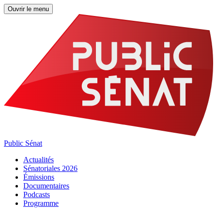
Ouvrir le menu
Public Sénat
Actualités
Sénatoriales 2026
Émissions
Documentaires
Podcasts
Programme