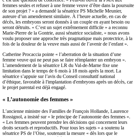
femmes seules et refuser à une femme veuve d’être dans la poursuite
de son projet ? » a demandé la sénatrice PS Michelle Meunier,
auteure d’un amendement similaire. À l’heure actuelle, en cas de
décès, les embryons seront donnés à un couple en ayant besoin ou
seront détruits. « C’est un sujet extrêmement difficile » a reconnu
Marie-Pierre de la Gontrie, aussi sénatrice socialiste, « nous avons
voulu proposer une approche très pragmatique mais protectrice, à la
fois de la douleur de la veuve mais aussi de l’avenir de l’enfant ».
Catherine Procaccia pointe « l’aberration de la situation d’une
femme veuve qui ne peut pas se faire réimplanter un embryon ».
L’amendement de la sénatrice LR du Val-de-Marne fixe une
limitation dans le temps de 6 mois à 18 mois après la mort. La
sénatrice s’appuie sur l’avis du Conseil consultatif national
d’éthique, favorable à l'implantation d'embryons après un décès, car
le projet parental est déjà engagé.
« L’autonomie des femmes »
L’ancienne ministre des Familles de François Hollande, Laurence
Rossignol, a insisté sur « le principe de l’autonomie des femmes ».
« Les femmes peuvent prendre les décisions qui concernent leurs
droits sexuels et reproductifs. Pour tous les sujets » a soutenu la
sénatrice PS de l’Oise, soutenant la mesure « dès lors que le