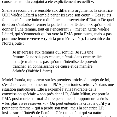
consentement du conjoint a été explicitement recueilli ».
Si elle a reconnu être sensible aux différents arguments, la sénatrice
UDI Valérie Létard a semblé parler ici avec son cœur. « Ces sujets
font appel à notre intime » dit l’ancienne secrétaire d’Etat. « De quel
droit on s’autorise à fermer la porte à la liberté de choix qu’on doit
donner à une femme, tout en l’encadrant ? » met en garde Valérie
Létard, qui s’étonnerait qu’on vote la PMA pour toutes, mais « pas
pour une femme veuve » (voir la première vidéo). La sénatrice du
Nord ajoute :
Je m’adresse aux femmes qui sont ici. Je suis une
femme. Je ne sais pas ce que je ferais dans cette réalité,
mais je n’aimerais pas qu’on m’interdise de pouvoir
trancher, en connaissance de cause et de manière
éclairée (Valérie Létard)
Muriel Jourda, rapporteur sur les premiers articles du projet de loi,
s’est à nouveau, comme sur la PMA pour toutes, retrouvée dans une
situation particulière. Elle a exprimé l’avis favorable de la
commission spéciale – son président LR, Alain Milon, est pour la
PMA post-mortem – mais à titre personnel, la rapporteure a émis
« les plus vives réserves ». « On peut entendre la cruauté qu’il y a
pour cette femme » qui a perdu son mari, mais la sénatrice LR
insiste sur « l’intérêt de l’enfant. C’est un enfant qui va naître