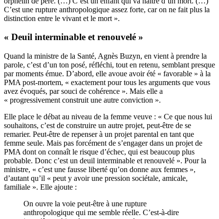
orphelin de père. (…) C’est un enfant qui va naître d’un mort. (…)
C’est une rupture anthropologique assez forte, car on ne fait plus la
distinction entre le vivant et le mort ».
« Deuil interminable et renouvelé »
Quand la ministre de la Santé, Agnès Buzyn, en vient à prendre la
parole, c’est d’un ton posé, réfléchi, tout en retenu, semblant presque
par moments émue. D’abord, elle avoue avoir été « favorable » à la
PMA post-mortem, « exactement pour tous les arguments que vous
avez évoqués, par souci de cohérence ». Mais elle a
« progressivement construit une autre conviction ».
Elle place le débat au niveau de la femme veuve : « Ce que nous lui
souhaitons, c’est de construire un autre projet, peut-être de se
remarier. Peut-être de repenser à un projet parental en tant que
femme seule. Mais pas forcément de s’engager dans un projet de
PMA dont on connaît le risque d’échec, qui est beaucoup plus
probable. Donc c’est un deuil interminable et renouvelé ». Pour la
ministre, « c’est une fausse liberté qu’on donne aux femmes »,
d’autant qu’il « peut y avoir une pression sociétale, amicale,
familiale ». Elle ajoute :
On ouvre la voie peut-être à une rupture
anthropologique qui me semble réelle. C’est-à-dire