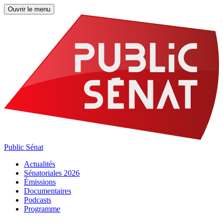
Ouvrir le menu
Public Sénat
Actualités
Sénatoriales 2026
Émissions
Documentaires
Podcasts
Programme