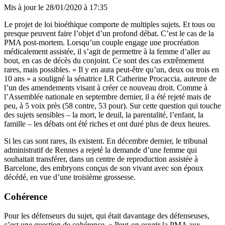
Mis à jour le
28/01/2020 à 17:35
Le projet de loi bioéthique comporte de multiples sujets. Et tous ou
presque peuvent faire l’objet d’un profond débat. C’est le cas de la
PMA post-mortem. Lorsqu’un couple engage une procréation
médicalement assistée, il s’agit de permettre à la femme d’aller au
bout, en cas de décès du conjoint. Ce sont des cas extrêmement
rares, mais possibles. « Il y en aura peut-être qu’un, deux ou trois en
10 ans » a souligné la sénatrice LR Catherine Procaccia, auteure de
l’un des amendements visant à créer ce nouveau droit. Comme à
l’Assemblée nationale en septembre dernier, il a été rejeté mais de
peu, à 5 voix près (58 contre, 53 pour). Sur cette question qui touche
des sujets sensibles – la mort, le deuil, la parentalité, l’enfant, la
famille – les débats ont été riches et ont duré plus de deux heures.
Si les cas sont rares, ils existent. En décembre dernier, le tribunal
administratif de Rennes a rejeté la demande d’une femme qui
souhaitait transférer, dans un centre de reproduction assistée à
Barcelone, des embryons conçus de son vivant avec son époux
décédé, en vue d’une troisième grossesse.
Cohérence
Pour les défenseurs du sujet, qui était davantage des défenseuses,
c’est une question de cohérence. « Peut-on ouvrir la PMA aux