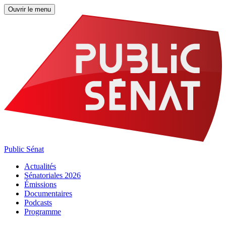
Ouvrir le menu
Public Sénat
Actualités
Sénatoriales 2026
Émissions
Documentaires
Podcasts
Programme