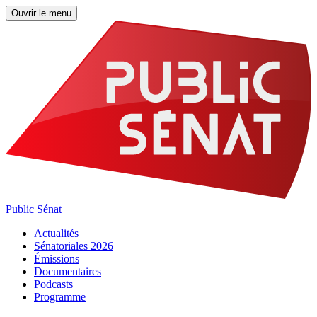
Ouvrir le menu
Public Sénat
Actualités
Sénatoriales 2026
Émissions
Documentaires
Podcasts
Programme