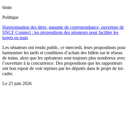
6min
Politique
Harmonisation des titres, garantie de correspondance, ouverture de
SNCF Connect : les propositions des sénateurs pour faciliter les
trajets en train
Les sénateurs ont rendu public, ce mercredi, leurs propositions pour
harmoniser les tarifs et conditions d’achats des billets sur le réseau
de trains, alors que les opérateurs sont toujours plus nombreux avec
l’ouverture à la concurrence. Des propositions que les rapporteurs
ont bon espoir de voir reprises par les députés dans le projet de loi-
cadre.
Le
25 juin 2026