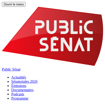
Ouvrir le menu
Public Sénat
Actualités
Sénatoriales 2026
Émissions
Documentaires
Podcasts
Programme