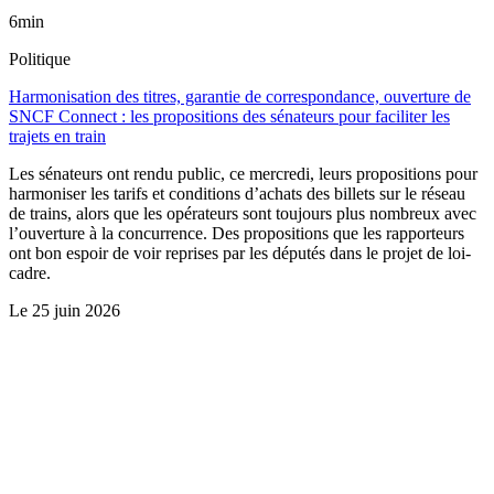
6min
Politique
Harmonisation des titres, garantie de correspondance, ouverture de
SNCF Connect : les propositions des sénateurs pour faciliter les
trajets en train
Les sénateurs ont rendu public, ce mercredi, leurs propositions pour
harmoniser les tarifs et conditions d’achats des billets sur le réseau
de trains, alors que les opérateurs sont toujours plus nombreux avec
l’ouverture à la concurrence. Des propositions que les rapporteurs
ont bon espoir de voir reprises par les députés dans le projet de loi-
cadre.
Le
25 juin 2026