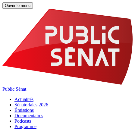
Ouvrir le menu
Public Sénat
Actualités
Sénatoriales 2026
Émissions
Documentaires
Podcasts
Programme