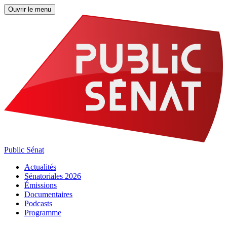
Ouvrir le menu
Public Sénat
Actualités
Sénatoriales 2026
Émissions
Documentaires
Podcasts
Programme