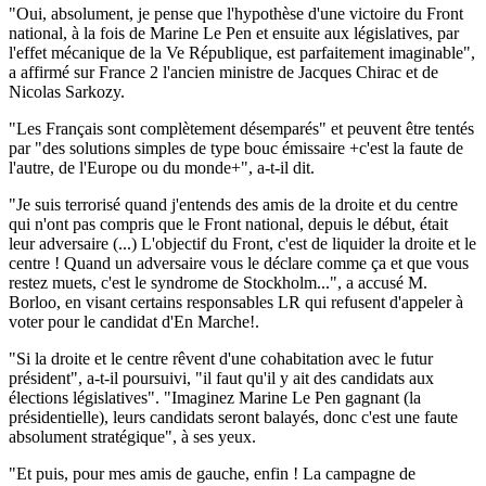
"Oui, absolument, je pense que l'hypothèse d'une victoire du Front
national, à la fois de Marine Le Pen et ensuite aux législatives, par
l'effet mécanique de la Ve République, est parfaitement imaginable",
a affirmé sur France 2 l'ancien ministre de Jacques Chirac et de
Nicolas Sarkozy.
"Les Français sont complètement désemparés" et peuvent être tentés
par "des solutions simples de type bouc émissaire +c'est la faute de
l'autre, de l'Europe ou du monde+", a-t-il dit.
"Je suis terrorisé quand j'entends des amis de la droite et du centre
qui n'ont pas compris que le Front national, depuis le début, était
leur adversaire (...) L'objectif du Front, c'est de liquider la droite et le
centre ! Quand un adversaire vous le déclare comme ça et que vous
restez muets, c'est le syndrome de Stockholm...", a accusé M.
Borloo, en visant certains responsables LR qui refusent d'appeler à
voter pour le candidat d'En Marche!.
"Si la droite et le centre rêvent d'une cohabitation avec le futur
président", a-t-il poursuivi, "il faut qu'il y ait des candidats aux
élections législatives". "Imaginez Marine Le Pen gagnant (la
présidentielle), leurs candidats seront balayés, donc c'est une faute
absolument stratégique", à ses yeux.
"Et puis, pour mes amis de gauche, enfin ! La campagne de