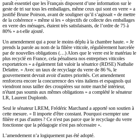
paraît essentiel que les Français disposent d’une information sur le
geste de tri sur tous les emballages, même ceux qui sont en verre » a
justifié Brune Poirson, avant de souligner qu’il s’agissait « de mettre
de la cohérence » même si les « objectifs de collecte des emballages
en verre des ménages, étaient très satisfaisants, de l’ordre de 75 à
80% » a-t-elle ajouté.
Un amendement qui a pour le moins déplu à la chambre haute. « Je
prends la parole au nom de la filière viticole, régulièrement harcelée
par de nouvelles obligations (…) Alors que le verre est le matériau le
plus recyclé en France, cela pénalisera nos entreprises viticoles
exportatrices » a également fait valoir la sénatrice (RDSE) Nathalie
Delattre. « Avec un taux de recyclage du verre de 86 %, le
gouvernement devrait avoir d'autres priorités. Cet amendement
renforcera encore la concurrence des vins italiens et espagnols qui
viendront nous tailler des croupières sur notre marché intérieur,
n'étant pas soumis aux mêmes obligations » a complété le sénateur
LR, Laurent Duplomb.
Seul le sénateur LREM, Frédéric Marchand a apporté son soutien à
cette mesure. « Il importe d'être constant. Pourquoi exempter une
filière et pas d'autres ? Ce n'est pas parce que le recyclage du verre
fonctionne que la pédagogie n'est pas nécessaire ».
L’amendement n’a logiquement pas été adopté.