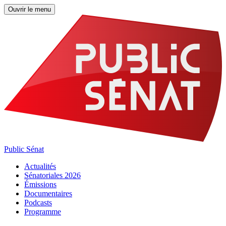
Ouvrir le menu
Public Sénat
Actualités
Sénatoriales 2026
Émissions
Documentaires
Podcasts
Programme