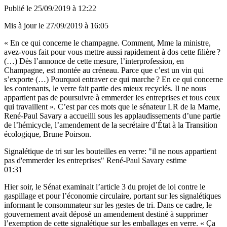
Publié le
25/09/2019 à 12:22
Mis à jour le
27/09/2019 à 16:05
« En ce qui concerne le champagne. Comment, Mme la ministre,
avez-vous fait pour vous mettre aussi rapidement à dos cette filière ?
(…) Dès l’annonce de cette mesure, l’interprofession, en
Champagne, est montée au créneau. Parce que c’est un vin qui
s’exporte (…) Pourquoi entraver ce qui marche ? En ce qui concerne
les contenants, le verre fait partie des mieux recyclés. Il ne nous
appartient pas de poursuivre à emmerder les entreprises et tous ceux
qui travaillent ». C’est par ces mots que le sénateur LR de la Marne,
René-Paul Savary a accueilli sous les applaudissements d’une partie
de l’hémicycle,
l’amendement
de la secrétaire d’État à la Transition
écologique, Brune Poirson.
Signalétique de tri sur les bouteilles en verre: "il ne nous appartient
pas d'emmerder les entreprises" René-Paul Savary estime
01:31
Hier soir, le Sénat examinait l’article 3 du projet de loi contre le
gaspillage et pour l’économie circulaire, portant sur les signalétiques
informant le consommateur sur les gestes de tri. Dans ce cadre, le
gouvernement avait déposé un amendement destiné à supprimer
l’exemption de cette signalétique sur les emballages en verre. « Ça