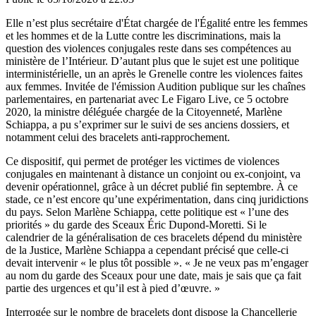
Elle n’est plus secrétaire d'État chargée de l'Égalité entre les femmes
et les hommes et de la Lutte contre les discriminations, mais la
question des violences conjugales reste dans ses compétences au
ministère de l’Intérieur. D’autant plus que le sujet est une politique
interministérielle, un an après le Grenelle contre les violences faites
aux femmes. Invitée de l'émission Audition publique sur les chaînes
parlementaires, en partenariat avec Le Figaro Live, ce 5 octobre
2020, la ministre déléguée chargée de la Citoyenneté, Marlène
Schiappa, a pu s’exprimer sur le suivi de ses anciens dossiers, et
notamment celui des bracelets anti-rapprochement.
Ce dispositif, qui permet de protéger les victimes de violences
conjugales en maintenant à distance un conjoint ou ex-conjoint, va
devenir opérationnel, grâce à un décret publié fin septembre. À ce
stade, ce n’est encore qu’une expérimentation, dans cinq juridictions
du pays. Selon Marlène Schiappa, cette politique est « l’une des
priorités » du garde des Sceaux Éric Dupond-Moretti. Si le
calendrier de la généralisation de ces bracelets dépend du ministère
de la Justice, Marlène Schiappa a cependant précisé que celle-ci
devait intervenir « le plus tôt possible ». « Je ne veux pas m’engager
au nom du garde des Sceaux pour une date, mais je sais que ça fait
partie des urgences et qu’il est à pied d’œuvre. »
Interrogée sur le nombre de bracelets dont dispose la Chancellerie