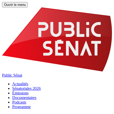
Ouvrir le menu
Public Sénat
Actualités
Sénatoriales 2026
Émissions
Documentaires
Podcasts
Programme