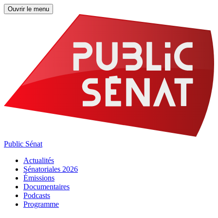
Ouvrir le menu
Public Sénat
Actualités
Sénatoriales 2026
Émissions
Documentaires
Podcasts
Programme