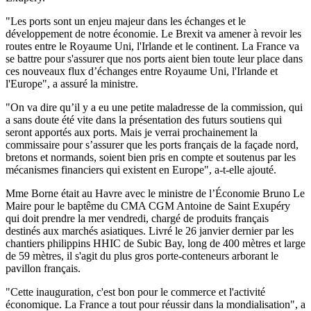
"Les ports sont un enjeu majeur dans les échanges et le
développement de notre économie. Le Brexit va amener à revoir les
routes entre le Royaume Uni, l'Irlande et le continent. La France va
se battre pour s'assurer que nos ports aient bien toute leur place dans
ces nouveaux flux d’échanges entre Royaume Uni, l'Irlande et
l'Europe", a assuré la ministre.
"On va dire qu’il y a eu une petite maladresse de la commission, qui
a sans doute été vite dans la présentation des futurs soutiens qui
seront apportés aux ports. Mais je verrai prochainement la
commissaire pour s’assurer que les ports français de la façade nord,
bretons et normands, soient bien pris en compte et soutenus par les
mécanismes financiers qui existent en Europe", a-t-elle ajouté.
Mme Borne était au Havre avec le ministre de l’Économie Bruno Le
Maire pour le baptême du CMA CGM Antoine de Saint Exupéry
qui doit prendre la mer vendredi, chargé de produits français
destinés aux marchés asiatiques. Livré le 26 janvier dernier par les
chantiers philippins HHIC de Subic Bay, long de 400 mètres et large
de 59 mètres, il s'agit du plus gros porte-conteneurs arborant le
pavillon français.
"Cette inauguration, c'est bon pour le commerce et l'activité
économique. La France a tout pour réussir dans la mondialisation", a