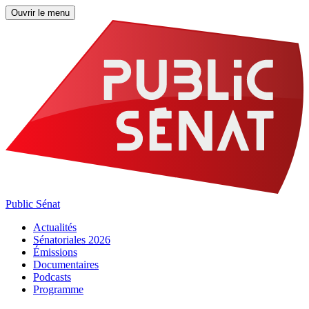
Ouvrir le menu
Public Sénat
Actualités
Sénatoriales 2026
Émissions
Documentaires
Podcasts
Programme