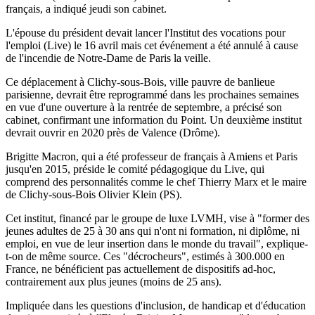
français, a indiqué jeudi son cabinet.
L'épouse du président devait lancer l'Institut des vocations pour
l'emploi (Live) le 16 avril mais cet événement a été annulé à cause
de l'incendie de Notre-Dame de Paris la veille.
Ce déplacement à Clichy-sous-Bois, ville pauvre de banlieue
parisienne, devrait être reprogrammé dans les prochaines semaines
en vue d'une ouverture à la rentrée de septembre, a précisé son
cabinet, confirmant une information du Point. Un deuxième institut
devrait ouvrir en 2020 près de Valence (Drôme).
Brigitte Macron, qui a été professeur de français à Amiens et Paris
jusqu'en 2015, préside le comité pédagogique du Live, qui
comprend des personnalités comme le chef Thierry Marx et le maire
de Clichy-sous-Bois Olivier Klein (PS).
Cet institut, financé par le groupe de luxe LVMH, vise à "former des
jeunes adultes de 25 à 30 ans qui n'ont ni formation, ni diplôme, ni
emploi, en vue de leur insertion dans le monde du travail", explique-
t-on de même source. Ces "décrocheurs", estimés à 300.000 en
France, ne bénéficient pas actuellement de dispositifs ad-hoc,
contrairement aux plus jeunes (moins de 25 ans).
Impliquée dans les questions d'inclusion, de handicap et d'éducation