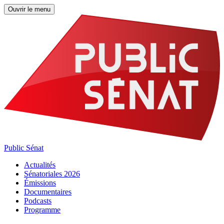
Ouvrir le menu
Public Sénat
Actualités
Sénatoriales 2026
Émissions
Documentaires
Podcasts
Programme