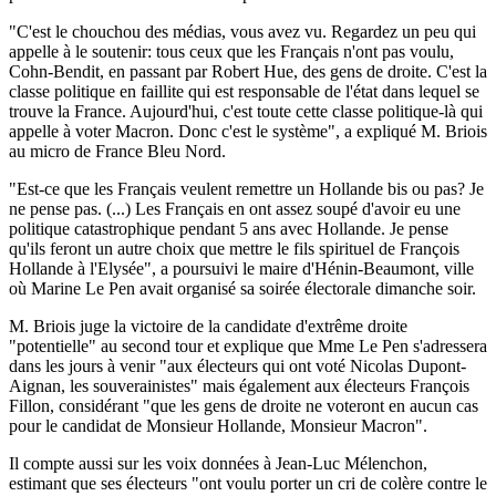
"C'est le chouchou des médias, vous avez vu. Regardez un peu qui
appelle à le soutenir: tous ceux que les Français n'ont pas voulu,
Cohn-Bendit, en passant par Robert Hue, des gens de droite. C'est la
classe politique en faillite qui est responsable de l'état dans lequel se
trouve la France. Aujourd'hui, c'est toute cette classe politique-là qui
appelle à voter Macron. Donc c'est le système", a expliqué M. Briois
au micro de France Bleu Nord.
"Est-ce que les Français veulent remettre un Hollande bis ou pas? Je
ne pense pas. (...) Les Français en ont assez soupé d'avoir eu une
politique catastrophique pendant 5 ans avec Hollande. Je pense
qu'ils feront un autre choix que mettre le fils spirituel de François
Hollande à l'Elysée", a poursuivi le maire d'Hénin-Beaumont, ville
où Marine Le Pen avait organisé sa soirée électorale dimanche soir.
M. Briois juge la victoire de la candidate d'extrême droite
"potentielle" au second tour et explique que Mme Le Pen s'adressera
dans les jours à venir "aux électeurs qui ont voté Nicolas Dupont-
Aignan, les souverainistes" mais également aux électeurs François
Fillon, considérant "que les gens de droite ne voteront en aucun cas
pour le candidat de Monsieur Hollande, Monsieur Macron".
Il compte aussi sur les voix données à Jean-Luc Mélenchon,
estimant que ses électeurs "ont voulu porter un cri de colère contre le