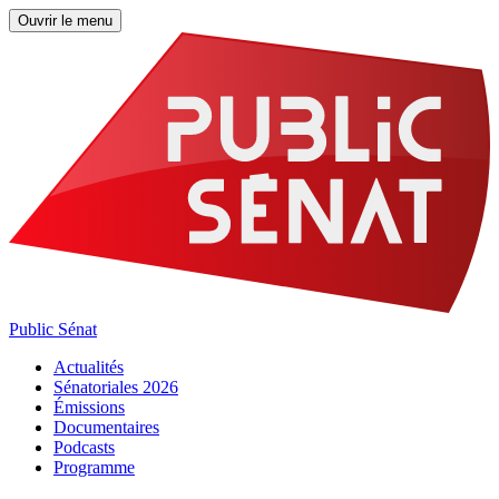
Ouvrir le menu
Public Sénat
Actualités
Sénatoriales 2026
Émissions
Documentaires
Podcasts
Programme