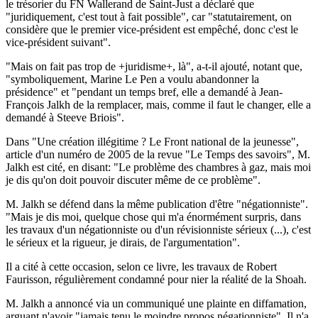
le trésorier du FN Wallerand de Saint-Just a déclaré que
"juridiquement, c'est tout à fait possible", car "statutairement, on
considère que le premier vice-président est empêché, donc c'est le
vice-président suivant".
"Mais on fait pas trop de +juridisme+, là", a-t-il ajouté, notant que,
"symboliquement, Marine Le Pen a voulu abandonner la
présidence" et "pendant un temps bref, elle a demandé à Jean-
François Jalkh de la remplacer, mais, comme il faut le changer, elle a
demandé à Steeve Briois".
Dans "Une création illégitime ? Le Front national de la jeunesse",
article d'un numéro de 2005 de la revue "Le Temps des savoirs", M.
Jalkh est cité, en disant: "Le problème des chambres à gaz, mais moi
je dis qu'on doit pouvoir discuter même de ce problème".
M. Jalkh se défend dans la même publication d'être "négationniste".
"Mais je dis moi, quelque chose qui m'a énormément surpris, dans
les travaux d'un négationniste ou d'un révisionniste sérieux (...), c'est
le sérieux et la rigueur, je dirais, de l'argumentation".
Il a cité à cette occasion, selon ce livre, les travaux de Robert
Faurisson, régulièrement condamné pour nier la réalité de la Shoah.
M. Jalkh a annoncé via un communiqué une plainte en diffamation,
arguant n'avoir "jamais tenu le moindre propos négationniste". Il n'a