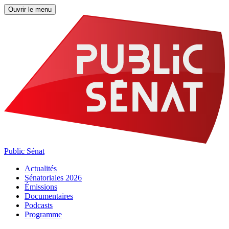
Ouvrir le menu
Public Sénat
Actualités
Sénatoriales 2026
Émissions
Documentaires
Podcasts
Programme