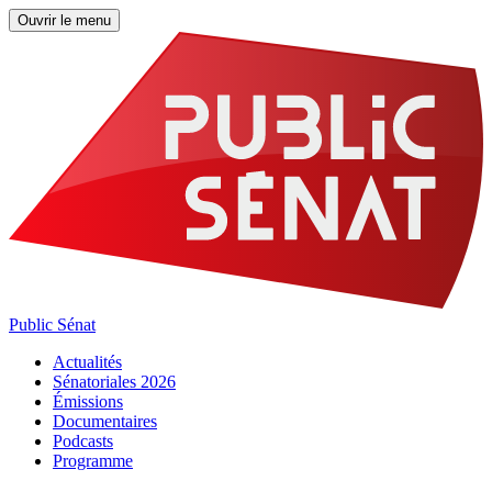
Ouvrir le menu
Public Sénat
Actualités
Sénatoriales 2026
Émissions
Documentaires
Podcasts
Programme