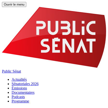
Ouvrir le menu
Public Sénat
Actualités
Sénatoriales 2026
Émissions
Documentaires
Podcasts
Programme