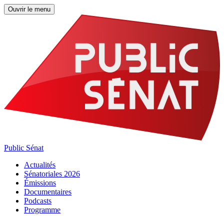
Ouvrir le menu
Public Sénat
Actualités
Sénatoriales 2026
Émissions
Documentaires
Podcasts
Programme