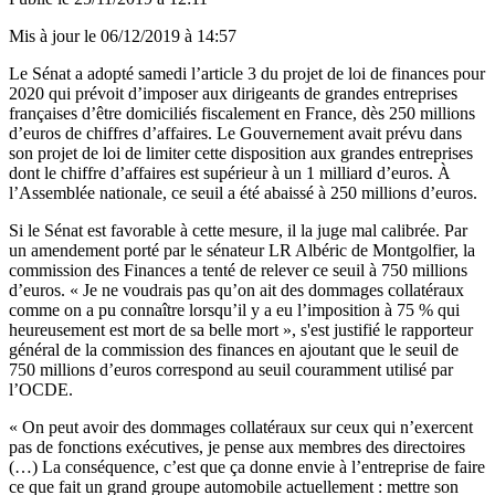
Mis à jour le
06/12/2019 à 14:57
Le Sénat a adopté samedi l’article 3 du projet de loi de finances pour
2020 qui prévoit d’imposer aux dirigeants de grandes entreprises
françaises d’être domiciliés fiscalement en France, dès 250 millions
d’euros de chiffres d’affaires. Le Gouvernement avait prévu dans
son projet de loi de limiter cette disposition aux grandes entreprises
dont le chiffre d’affaires est supérieur à un 1 milliard d’euros. À
l’Assemblée nationale, ce seuil a été abaissé à 250 millions d’euros.
Si le Sénat est favorable à cette mesure, il la juge mal calibrée. Par
un amendement porté par le sénateur LR Albéric de Montgolfier, la
commission des Finances a tenté de relever ce seuil à 750 millions
d’euros. « Je ne voudrais pas qu’on ait des dommages collatéraux
comme on a pu connaître lorsqu’il y a eu l’imposition à 75 % qui
heureusement est mort de sa belle mort », s'est justifié le rapporteur
général de la commission des finances en ajoutant que le seuil de
750 millions d’euros correspond au seuil couramment utilisé par
l’OCDE.
« On peut avoir des dommages collatéraux sur ceux qui n’exercent
pas de fonctions exécutives, je pense aux membres des directoires
(…) La conséquence, c’est que ça donne envie à l’entreprise de faire
ce que fait un grand groupe automobile actuellement : mettre son