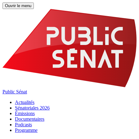
Ouvrir le menu
Public Sénat
Actualités
Sénatoriales 2026
Émissions
Documentaires
Podcasts
Programme