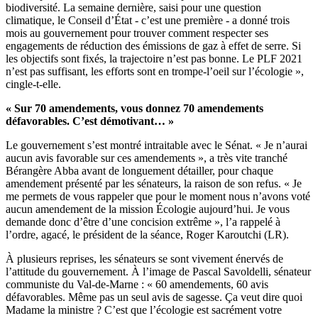
biodiversité. La semaine dernière, saisi pour une question
climatique, le Conseil d’État - c’est une première - a donné trois
mois au gouvernement pour trouver comment respecter ses
engagements de réduction des émissions de gaz à effet de serre. Si
les objectifs sont fixés, la trajectoire n’est pas bonne. Le PLF 2021
n’est pas suffisant, les efforts sont en trompe-l’oeil sur l’écologie »,
cingle-t-elle.
« Sur 70 amendements, vous donnez 70 amendements
défavorables. C’est démotivant… »
Le gouvernement s’est montré intraitable avec le Sénat. « Je n’aurai
aucun avis favorable sur ces amendements », a très vite tranché
Bérangère Abba avant de longuement détailler, pour chaque
amendement présenté par les sénateurs, la raison de son refus. « Je
me permets de vous rappeler que pour le moment nous n’avons voté
aucun amendement de la mission Écologie aujourd’hui. Je vous
demande donc d’être d’une concision extrême », l’a rappelé à
l’ordre, agacé, le président de la séance, Roger Karoutchi (LR).
À plusieurs reprises, les sénateurs se sont vivement énervés de
l’attitude du gouvernement. À l’image de Pascal Savoldelli, sénateur
communiste du Val-de-Marne : « 60 amendements, 60 avis
défavorables. Même pas un seul avis de sagesse. Ça veut dire quoi
Madame la ministre ? C’est que l’écologie est sacrément votre