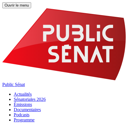
Ouvrir le menu
Public Sénat
Actualités
Sénatoriales 2026
Émissions
Documentaires
Podcasts
Programme