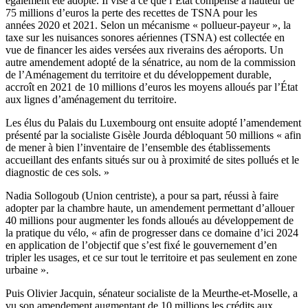
également été adopté. Il vise à ce que l’État compense à hauteur de
75 millions d’euros la perte des recettes de TSNA pour les
années 2020 et 2021. Selon un mécanisme « pollueur-payeur », la
taxe sur les nuisances sonores aériennes (TSNA) est collectée en
vue de financer les aides versées aux riverains des aéroports. Un
autre amendement adopté de la sénatrice, au nom de la commission
de l’Aménagement du territoire et du développement durable,
accroît en 2021 de 10 millions d’euros les moyens alloués par l’État
aux lignes d’aménagement du territoire.
Les élus du Palais du Luxembourg ont ensuite adopté l’amendement
présenté par la socialiste Gisèle Jourda débloquant 50 millions « afin
de mener à bien l’inventaire de l’ensemble des établissements
accueillant des enfants situés sur ou à proximité de sites pollués et le
diagnostic de ces sols. »
Nadia Sollogoub (Union centriste), a pour sa part, réussi à faire
adopter par la chambre haute, un amendement permettant d’allouer
40 millions pour augmenter les fonds alloués au développement de
la pratique du vélo, « afin de progresser dans ce domaine d’ici 2024
en application de l’objectif que s’est fixé le gouvernement d’en
tripler les usages, et ce sur tout le territoire et pas seulement en zone
urbaine ».
Puis Olivier Jacquin, sénateur socialiste de la Meurthe-et-Moselle, a
vu son amendement augmentant de 10 millions les crédits aux