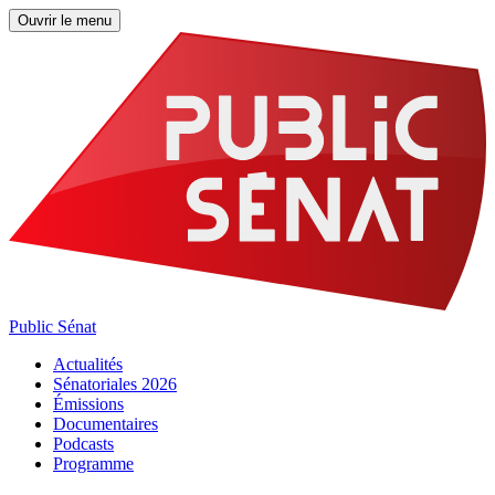
Ouvrir le menu
Public Sénat
Actualités
Sénatoriales 2026
Émissions
Documentaires
Podcasts
Programme