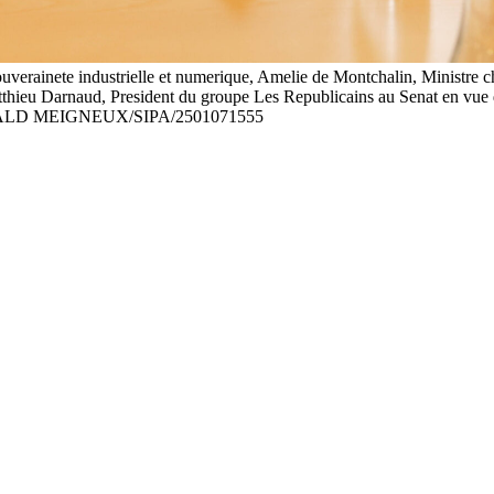
uverainete industrielle et numerique, Amelie de Montchalin, Ministre c
atthieu Darnaud, President du groupe Les Republicains au Senat en vu
UALD MEIGNEUX/SIPA/2501071555