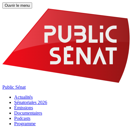
Ouvrir le menu
Public Sénat
Actualités
Sénatoriales 2026
Émissions
Documentaires
Podcasts
Programme