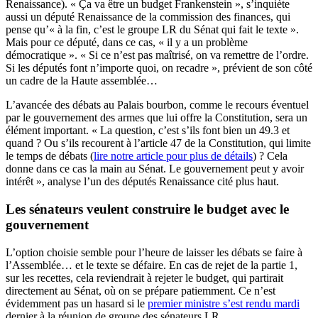
Renaissance). « Ça va être un budget Frankenstein », s’inquiète
aussi un député Renaissance de la commission des finances, qui
pense qu’« à la fin, c’est le groupe LR du Sénat qui fait le texte ».
Mais pour ce député, dans ce cas, « il y a un problème
démocratique ». « Si ce n’est pas maîtrisé, on va remettre de l’ordre.
Si les députés font n’importe quoi, on recadre », prévient de son côté
un cadre de la Haute assemblée…
L’avancée des débats au Palais bourbon, comme le recours éventuel
par le gouvernement des armes que lui offre la Constitution, sera un
élément important. « La question, c’est s’ils font bien un 49.3 et
quand ? Ou s’ils recourent à l’article 47 de la Constitution, qui limite
le temps de débats (
lire notre article pour plus de détails
) ? Cela
donne dans ce cas la main au Sénat. Le gouvernement peut y avoir
intérêt », analyse l’un des députés Renaissance cité plus haut.
Les sénateurs veulent construire le budget avec le
gouvernement
L’option choisie semble pour l’heure de laisser les débats se faire à
l’Assemblée… et le texte se défaire. En cas de rejet de la partie 1,
sur les recettes, cela reviendrait à rejeter le budget, qui partirait
directement au Sénat, où on se prépare patiemment. Ce n’est
évidemment pas un hasard si le
premier ministre s’est rendu mardi
dernier à la réunion de groupe des sénateurs LR.