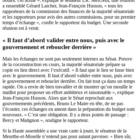
boulot. On affine », explique le sénateur LR. Mercredi, une réunion
a rassemblé Gérard Larcher, Jean-François Husson, « tous les
rapporteurs de la commission des finances de la majorité sénatoriale
et les rapporteurs pour avis des autres commissions, pour un premier
temps d’échange », confie le rapporteur du budget. Une seconde
réunion est à venir.
« Il faut d’abord valider entre nous, puis avec le
gouvernement et reboucler derrière »
Mais les échanges ne sont pas seulement internes au Sénat. Preuve
de la coconstruction en cours, la majorité sénatoriale prépare sa
copie en lien direct avec l’exécutif. « Il faut que le lien se fasse bien
avec le gouvernement. Il faut d’abord valider entre nous, puis avec
le gouvernement et reboucler derrière. On fait tout ça dans un temps
rapide. On a envie de bien travailler et de montrer qu’on mouille le
maillot pour proposer un effort ambitieux et raisonnable », explique
Jean-François Husson. Alors que le Sénat reprochait aux
gouvernements précédents, Bruno Le Maire en tête, de ne pas
l’écouter, ces échanges en amont dans la préparation du budget sont
nouveaux. « C’est une obligation. Il y a deux points de passage :
Bercy et Matignon », souligne le rapporteur.
Si la Haute assemblée a une vraie carte à jouer, le sénateur de la
Meurthe-et-Moselle n’entend pas pour autant pavoiser. « Bien sûr,