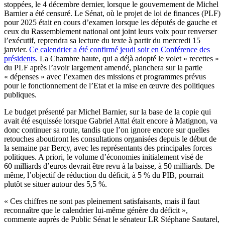
stoppées, le 4 décembre dernier, lorsque le gouvernement de Michel
Barnier a été censuré. Le Sénat, où le projet de loi de finances (PLF)
pour 2025 était en cours d’examen lorsque les députés de gauche et
ceux du Rassemblement national ont joint leurs voix pour renverser
l’exécutif, reprendra sa lecture du texte à partir du mercredi 15
janvier.
Ce calendrier a été confirmé jeudi soir en Conférence des
présidents
. La Chambre haute, qui a déjà adopté le volet « recettes »
du PLF après l’avoir largement amendé, planchera sur la partie
« dépenses » avec l’examen des missions et programmes prévus
pour le fonctionnement de l’Etat et la mise en œuvre des politiques
publiques.
Le budget présenté par Michel Barnier, sur la base de la copie qui
avait été esquissée lorsque Gabriel Attal était encore à Matignon, va
donc continuer sa route, tandis que l’on ignore encore sur quelles
retouches aboutiront les consultations organisées depuis le début de
la semaine par Bercy, avec les représentants des principales forces
politiques. A priori, le volume d’économies initialement visé de
60 milliards d’euros devrait être revu à la baisse, à 50 milliards. De
même, l’objectif de réduction du déficit, à 5 % du PIB, pourrait
plutôt se situer autour des 5,5 %.
« Ces chiffres ne sont pas pleinement satisfaisants, mais il faut
reconnaître que le calendrier lui-même génère du déficit »,
commente auprès de Public Sénat le sénateur LR Stéphane Sautarel,