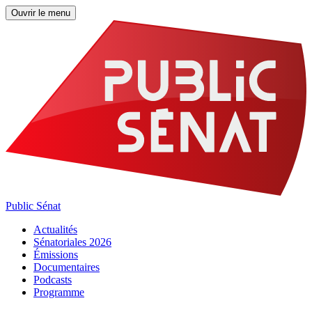
Ouvrir le menu
Public Sénat
Actualités
Sénatoriales 2026
Émissions
Documentaires
Podcasts
Programme