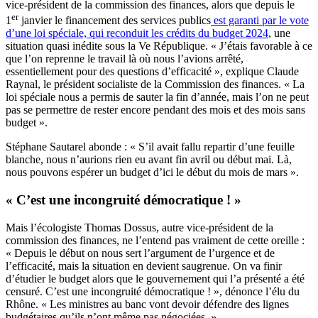
vice-président de la commission des finances, alors que depuis le
er
1
janvier le financement des services publics
est garanti par le vote
d’une loi spéciale, qui reconduit les crédits du budget 2024
, une
situation quasi inédite sous la Ve République. « J’étais favorable à ce
que l’on reprenne le travail là où nous l’avions arrêté,
essentiellement pour des questions d’efficacité », explique Claude
Raynal, le président socialiste de la Commission des finances. « La
loi spéciale nous a permis de sauter la fin d’année, mais l’on ne peut
pas se permettre de rester encore pendant des mois et des mois sans
budget ».
Stéphane Sautarel abonde : « S’il avait fallu repartir d’une feuille
blanche, nous n’aurions rien eu avant fin avril ou début mai. Là,
nous pouvons espérer un budget d’ici le début du mois de mars ».
« C’est une incongruité démocratique ! »
Mais l’écologiste Thomas Dossus, autre vice-président de la
commission des finances, ne l’entend pas vraiment de cette oreille :
« Depuis le début on nous sert l’argument de l’urgence et de
l’efficacité, mais la situation en devient saugrenue. On va finir
d’étudier le budget alors que le gouvernement qui l’a présenté a été
censuré. C’est une incongruité démocratique ! », dénonce l’élu du
Rhône. « Les ministres au banc vont devoir défendre des lignes
budgétaires qu’ils n’ont même pas négociées. »