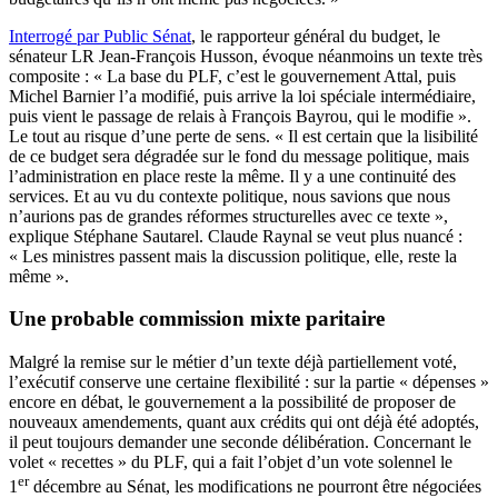
Interrogé par Public Sénat
, le rapporteur général du budget, le
sénateur LR Jean-François Husson, évoque néanmoins un texte très
composite : « La base du PLF, c’est le gouvernement Attal, puis
Michel Barnier l’a modifié, puis arrive la loi spéciale intermédiaire,
puis vient le passage de relais à François Bayrou, qui le modifie ».
Le tout au risque d’une perte de sens. « Il est certain que la lisibilité
de ce budget sera dégradée sur le fond du message politique, mais
l’administration en place reste la même. Il y a une continuité des
services. Et au vu du contexte politique, nous savions que nous
n’aurions pas de grandes réformes structurelles avec ce texte »,
explique Stéphane Sautarel. Claude Raynal se veut plus nuancé :
« Les ministres passent mais la discussion politique, elle, reste la
même ».
Une probable commission mixte paritaire
Malgré la remise sur le métier d’un texte déjà partiellement voté,
l’exécutif conserve une certaine flexibilité : sur la partie « dépenses »
encore en débat, le gouvernement a la possibilité de proposer de
nouveaux amendements, quant aux crédits qui ont déjà été adoptés,
il peut toujours demander une seconde délibération. Concernant le
volet « recettes » du PLF, qui a fait l’objet d’un vote solennel le
er
1
décembre au Sénat, les modifications ne pourront être négociées