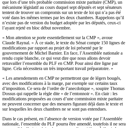
que lors d’une très probable commission mixte paritaire (CMP), un
mécanisme législatif au cours duquel sept députés et sept sénateurs
tentent de trouver un compromis sur un texte de loi qui n’a pas été
voté dans les mêmes termes par les deux chambres. Rappelons qu’il
n’existe pas de version du budget adoptée par les députés, ceux-ci
l’ayant rejeté en bloc début novembre.
« Mon attention se porte essentiellement sur la CMP », avoue
Claude Raynal. « À ce stade, le texte du Sénat compte 150 lignes de
modifications par rapport au projet de loi présenté par le
gouvernement de Michel Barnier. En face, l’Assemblée nationale a
rendu copie blanche, ce qui veut dire que nous allons devoir
retravailler l’ensemble du PLF en CMP. Pour ainsi dire ligne par
ligne. Cela nécessitera un très important travail préparatoire. »
« Les amendements en CMP ne permettront que de légers bougés,
avec des modifications à la marge, par exemple sur certains taux
d’imposition. Ce sera de l’ordre de l’anecdotique », soupire Thomas
Dossus qui rappelle la règle dite « de l’entonnoir ». En clair : les
modifications proposées au cours d’une commission mixte paritaire
ne peuvent concerner que des mesures figurant déjà dans le texte et
sur lesquelles les deux chambres ne se sont pas entendues.
Dans le cas présent, en l’absence de version votée par l’Assemblée
nationale, l’ensemble du PLF pourra être amendé, toutefois il ne sera