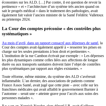
économies sur les ALD. […] Par contre, il est question de revoir la
pertinence » et « l’architecture d’un système très ancien quand on
sait le progrès médical » dans le traitement des pathologies, avait
également fait valoir l’ancien ministre de la Santé Frédéric Valletoux
au printemps 2024.
La Cour des comptes préconise « des contrôles plus
systématiques »
Au mois d’avril, dans un rapport consacré aux dépenses de santé
, la
Cour des comptes avait également appelé à « resserrer les prises en
charge sur les seules prestations à bon droit et pertinentes ».
L’institution de la rue Cambon écrivait par exemple : « Les dépenses
les plus dynamiques comme celles liées aux affections de longue
durée ou aux transports sanitaires doivent faire l’objet de contrôles
plus systématiques par rapport aux règles existantes. »
Toute réforme, même minime, du système des ALD s’avérerait
inflammable. L’an dernier, des associations de patients comme
France Assos Santé, avait jugé que cette piste – avec celle sur les
franchises médicales qui avait affaibli le gouvernement Barnier à
l’automne – serait une « atteinte grave pour l’accès aux soins des
personnes malades ».
Il y a un an, Yannick Neuder, alors député LR, avait d’ailleurs