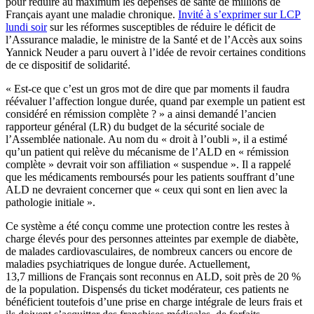
pour réduire au maximum les dépenses de santé de millions de
Français ayant une maladie chronique.
Invité à s’exprimer sur LCP
lundi soir
sur les réformes susceptibles de réduire le déficit de
l’Assurance maladie, le ministre de la Santé et de l’Accès aux soins
Yannick Neuder a paru ouvert à l’idée de revoir certaines conditions
de ce dispositif de solidarité.
« Est-ce que c’est un gros mot de dire que par moments il faudra
réévaluer l’affection longue durée, quand par exemple un patient est
considéré en rémission complète ? » a ainsi demandé l’ancien
rapporteur général (LR) du budget de la sécurité sociale de
l’Assemblée nationale. Au nom du « droit à l’oubli », il a estimé
qu’un patient qui relève du mécanisme de l’ALD en « rémission
complète » devrait voir son affiliation « suspendue ». Il a rappelé
que les médicaments remboursés pour les patients souffrant d’une
ALD ne devraient concerner que « ceux qui sont en lien avec la
pathologie initiale ».
Ce système a été conçu comme une protection contre les restes à
charge élevés pour des personnes atteintes par exemple de diabète,
de malades cardiovasculaires, de nombreux cancers ou encore de
maladies psychiatriques de longue durée. Actuellement,
13,7 millions de Français sont reconnus en ALD, soit près de 20 %
de la population. Dispensés du ticket modérateur, ces patients ne
bénéficient toutefois d’une prise en charge intégrale de leurs frais et