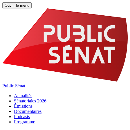
Ouvrir le menu
Public Sénat
Actualités
Sénatoriales 2026
Émissions
Documentaires
Podcasts
Programme