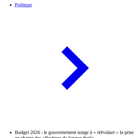
Politique
Budget 2026 : le gouvernement songe à « réévaluer » la prise
en charge des affections de longue durée