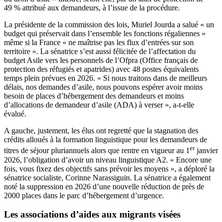
49 % attribué aux demandeurs, à l’issue de la procédure.
La présidente de la commission des lois, Muriel Jourda a salué « un
budget qui préservait dans l’ensemble les fonctions régaliennes »
même si la France « ne maîtrise pas les flux d’entrées sur son
territoire ». La sénatrice s’est aussi félicitée de l’affectation du
budget Asile vers les personnels de l’Ofpra (Office français de
protection des réfugiés et apatrides) avec 48 postes équivalents
temps plein prévues en 2026. « Si nous traitons dans de meilleurs
délais, nos demandes d’asile, nous pouvons espérer avoir moins
besoin de places d’hébergement des demandeurs et moins
d’allocations de demandeur d’asile (ADA) à verser », a-t-elle
évalué.
A gauche, justement, les élus ont regretté que la stagnation des
crédits alloués à la formation linguistique pour les demandeurs de
er
titres de séjour pluriannuels alors que rentre en vigueur au 1
janvier
2026, l’obligation d’avoir un niveau linguistique A2. « Encore une
fois, vous fixez des objectifs sans prévoir les moyens », a déploré la
sénatrice socialiste, Corinne Narassiguin. La sénatrice a également
noté la suppression en 2026 d’une nouvelle réduction de près de
2000 places dans le parc d’hébergement d’urgence.
Les associations d’aides aux migrants visées