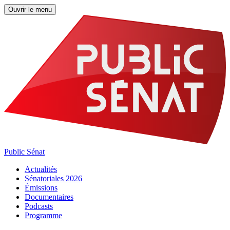
Ouvrir le menu
Public Sénat
Actualités
Sénatoriales 2026
Émissions
Documentaires
Podcasts
Programme