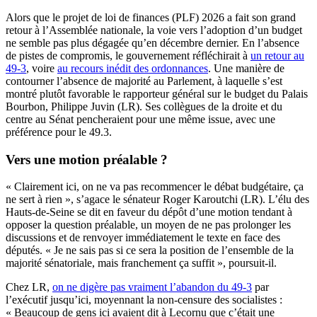
Alors que le projet de loi de finances (PLF) 2026 a fait son grand
retour à l’Assemblée nationale, la voie vers l’adoption d’un budget
ne semble pas plus dégagée qu’en décembre dernier. En l’absence
de pistes de compromis, le gouvernement réfléchirait à
un retour au
49-3
, voire
au recours inédit des ordonnances
. Une manière de
contourner l’absence de majorité au Parlement, à laquelle s’est
montré plutôt favorable le rapporteur général sur le budget du Palais
Bourbon, Philippe Juvin (LR). Ses collègues de la droite et du
centre au Sénat pencheraient pour une même issue, avec une
préférence pour le 49.3.
Vers une motion préalable ?
« Clairement ici, on ne va pas recommencer le débat budgétaire, ça
ne sert à rien », s’agace le sénateur Roger Karoutchi (LR). L’élu des
Hauts-de-Seine se dit en faveur du dépôt d’une motion tendant à
opposer la question préalable, un moyen de ne pas prolonger les
discussions et de renvoyer immédiatement le texte en face des
députés. « Je ne sais pas si ce sera la position de l’ensemble de la
majorité sénatoriale, mais franchement ça suffit », poursuit-il.
Chez LR,
on ne digère pas vraiment l’abandon du 49-3
par
l’exécutif jusqu’ici, moyennant la non-censure des socialistes :
« Beaucoup de gens ici avaient dit à Lecornu que c’était une