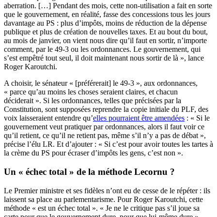
aberration. […] Pendant des mois, cette non-utilisation a fait en sorte
que le gouvernement, en réalité, fasse des concessions tous les jours
davantage au PS : plus d’impôts, moins de réduction de la dépense
publique et plus de création de nouvelles taxes. Et au bout du bout,
au mois de janvier, on vient nous dire qu’il faut en sortir, n’importe
comment, par le 49-3 ou les ordonnances. Le gouvernement, qui
s’est empêtré tout seul, il doit maintenant nous sortir de là », lance
Roger Karoutchi.
A choisir, le sénateur « [préférerait] le 49-3 », aux ordonnances,
« parce qu’au moins les choses seraient claires, et chacun
déciderait ». Si les ordonnances, telles que précisées par la
Constitution, sont supposées reprendre la copie initiale du PLF, des
voix laisseraient entendre qu’
elles pourraient être amendées
: « Si le
gouvernement veut pratiquer par ordonnances, alors il faut voir ce
qu’il retient, ce qu’il ne retient pas, même s’il n’y a pas de débat »,
précise l’élu LR. Et d’ajouter : « Si c’est pour avoir toutes les tartes à
la crème du PS pour écraser d’impôts les gens, c’est non ».
Un « échec total » de la méthode Lecornu ?
Le Premier ministre et ses fidèles n’ont eu de cesse de le répéter : ils
laissent sa place au parlementarisme. Pour Roger Karoutchi, cette
méthode « est un échec total ». « Je ne le critique pas s’il joue sa
carte pour que le gouvernement dure, pour que lui-même dure »,