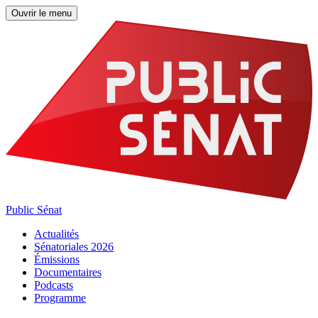
Ouvrir le menu
Public Sénat
Actualités
Sénatoriales 2026
Émissions
Documentaires
Podcasts
Programme