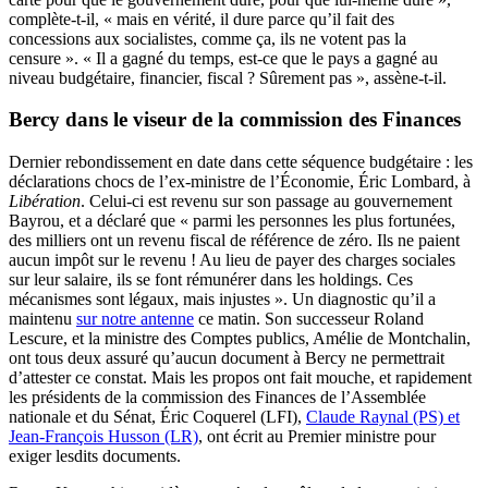
complète-t-il, « mais en vérité, il dure parce qu’il fait des
concessions aux socialistes, comme ça, ils ne votent pas la
censure ». « Il a gagné du temps, est-ce que le pays a gagné au
niveau budgétaire, financier, fiscal ? Sûrement pas », assène-t-il.
Bercy dans le viseur de la commission des Finances
Dernier rebondissement en date dans cette séquence budgétaire : les
déclarations chocs de l’ex-ministre de l’Économie, Éric Lombard, à
Libération
. Celui-ci est revenu sur son passage au gouvernement
Bayrou, et a déclaré que « parmi les personnes les plus fortunées,
des milliers ont un revenu fiscal de référence de zéro. Ils ne paient
aucun impôt sur le revenu ! Au lieu de payer des charges sociales
sur leur salaire, ils se font rémunérer dans les holdings. Ces
mécanismes sont légaux, mais injustes ». Un diagnostic qu’il a
maintenu
sur notre antenne
ce matin. Son successeur Roland
Lescure, et la ministre des Comptes publics, Amélie de Montchalin,
ont tous deux assuré qu’aucun document à Bercy ne permettrait
d’attester ce constat. Mais les propos ont fait mouche, et rapidement
les présidents de la commission des Finances de l’Assemblée
nationale et du Sénat, Éric Coquerel (LFI),
Claude Raynal (PS) et
Jean-François Husson (LR)
, ont écrit au Premier ministre pour
exiger lesdits documents.