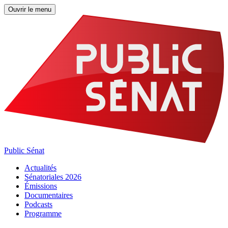
Ouvrir le menu
Public Sénat
Actualités
Sénatoriales 2026
Émissions
Documentaires
Podcasts
Programme