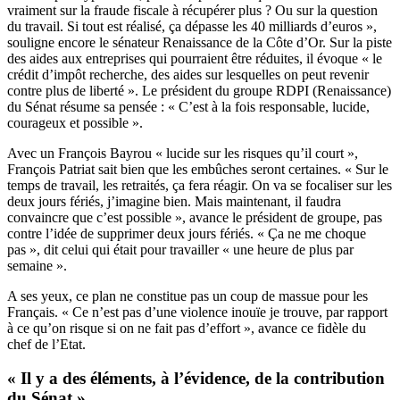
vraiment sur la fraude fiscale à récupérer plus ? Ou sur la question
du travail. Si tout est réalisé, ça dépasse les 40 milliards d’euros »,
souligne encore le sénateur Renaissance de la Côte d’Or. Sur la piste
des aides aux entreprises qui pourraient être réduites, il évoque « le
crédit d’impôt recherche, des aides sur lesquelles on peut revenir
contre plus de liberté ». Le président du groupe RDPI (Renaissance)
du Sénat résume sa pensée : « C’est à la fois responsable, lucide,
courageux et possible ».
Avec un François Bayrou « lucide sur les risques qu’il court »,
François Patriat sait bien que les embûches seront certaines. « Sur le
temps de travail, les retraités, ça fera réagir. On va se focaliser sur les
deux jours fériés, j’imagine bien. Mais maintenant, il faudra
convaincre que c’est possible », avance le président de groupe, pas
contre l’idée de supprimer deux jours fériés. « Ça ne me choque
pas », dit celui qui était pour travailler « une heure de plus par
semaine ».
A ses yeux, ce plan ne constitue pas un coup de massue pour les
Français. « Ce n’est pas d’une violence inouïe je trouve, par rapport
à ce qu’on risque si on ne fait pas d’effort », avance ce fidèle du
chef de l’Etat.
« Il y a des éléments, à l’évidence, de la contribution
du Sénat »