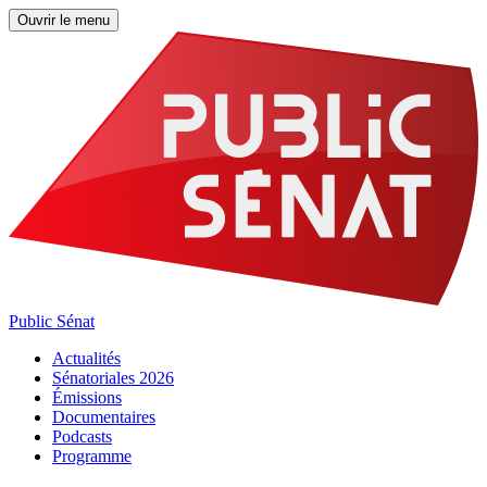
Ouvrir le menu
Public Sénat
Actualités
Sénatoriales 2026
Émissions
Documentaires
Podcasts
Programme