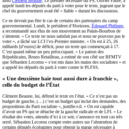
ainsi
Clément Beaune
. Le premier secrétaire du PS, Olivier Faure, a
appelé lundi les députés du parti à voter pour le texte, jugeant que le
chef du gouvernement avait été « fiable » durant les discussions.
Ce ne devrait pas être le cas de certains des partenaires du camp
gouvernemental. Lundi, le président d’Horizons,
Édouard Philippe
,
a recommandé aux élus de son mouvement au Palais-Bourbon de
s’abstenir. « Ce texte ne nous satisfait pas et nous ne pouvons pas le
voter », a lâché sur LCI l’ex-Premier ministre. « On est à 25, 26
milliards [d’euros] de déficit, pour un texte qui commençait à 17.
C’est quand même un peu préoccupant. » Le patron des
Républicains, Bruno Retailleau, a estimé de son côté sur BFMTV
que Sébastien Lecornu « s’est mis dans les mains des socialistes » et
a appelé les députés du parti à voter contre le PLFSS.
« Une deuxième haie tout aussi dure à franchir »,
celle du budget de l’État
Clément Beaune, lui, défend le texte en l’état. « Ce n’est pas un
budget de gauche, (…) c’est un budget qui inclut des demandes, des
propositions du Parti socialiste », justifie-t-il. « On est capable
d’avoir un PS qui se détache de la gauche radicale et de LFI. » Le
résultat des votes, attendu d’ici à ce soir, s’annonce en tout cas très
serré. Sébastien Lecornu compte entre autres sur l’abstention de
certains députés écologistes pour obtenir la marge nécessaire à