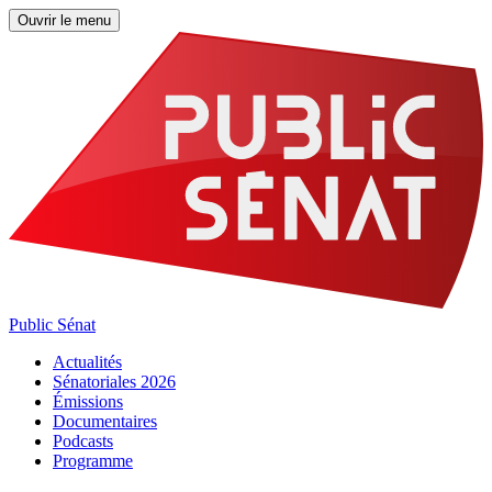
Ouvrir le menu
Public Sénat
Actualités
Sénatoriales 2026
Émissions
Documentaires
Podcasts
Programme