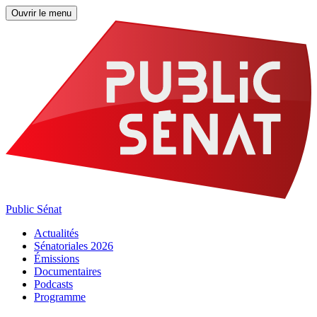
Ouvrir le menu
Public Sénat
Actualités
Sénatoriales 2026
Émissions
Documentaires
Podcasts
Programme