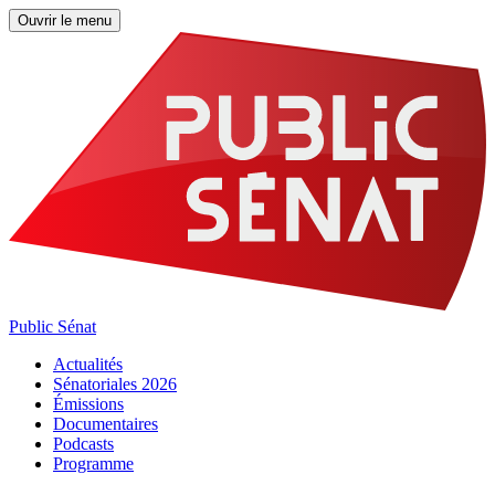
Ouvrir le menu
Public Sénat
Actualités
Sénatoriales 2026
Émissions
Documentaires
Podcasts
Programme