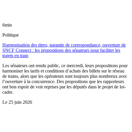
6min
Politique
Harmonisation des titres, garantie de correspondance, ouverture de
SNCF Connect : les propositions des sénateurs pour faciliter les
trajets en train
Les sénateurs ont rendu public, ce mercredi, leurs propositions pour
harmoniser les tarifs et conditions d’achats des billets sur le réseau
de trains, alors que les opérateurs sont toujours plus nombreux avec
l’ouverture à la concurrence. Des propositions que les rapporteurs
ont bon espoir de voir reprises par les députés dans le projet de loi-
cadre.
Le
25 juin 2026