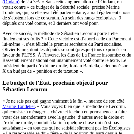
(Ondam)
de 2 à 3%. « Sans cette augmentation de l’Ondam, on
votait contre » ce budget de la Sécurité sociale, précise Marine
Tondelier, qui, si elle avait été parlementaire, aurait également choisi
de s’abstenir lors de ce scrutin. Au sein des rangs écologistes, 9
députés ont voté contre, et 3 derniers ont voté pour.
Avec ce succès, la méthode de Sébastien Lecornu porte-t-elle
finalement ses fruits ? « Cette victoire est d’abord celle du Parlement
lui-même », s’est félicité le premier secrétaire du Parti socialiste,
Olivier Faure, dont les députés se sont (presque) tous exprimés en
faveur du PLFSS. À l’inverse, les élus de La France insoumise et du
Rassemblement national ont unanimement voté contre le texte. Le
président du parti d’extrême droite, Jordan Bardella, a dénoncé sur
X un budget de « punition et de taxation ».
Le budget de l’État, prochain objectif pour
Sébastien Lecornu
« Je ne sais pas qui gagne vraiment à la fin », nuance de son côté
Marine Tondelier
. « Vous voyez bien que la méthode de Lecornu,
qui consiste à ménager la chèvre et le chou en permanence, à faire
voter des amendements avec la gauche, d’autres avec la droite et
l’extrême droite, conduit à la fin à quelque chose qui n’est pas
satisfaisant – en tout cas qui ne satisfait sûrement pas les Écologistes.
» La responsable se dit « fière » de la position du parti depuis le