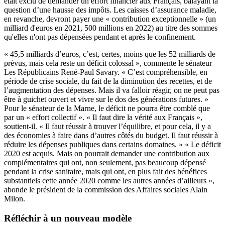
était exclu de demander un effort financier aux Français, balayant la
question d’une hausse des impôts. Les caisses d’assurance maladie,
en revanche, devront payer une « contribution exceptionnelle » (un
milliard d'euros en 2021, 500 millions en 2022) au titre des sommes
qu'elles n'ont pas dépensées pendant et après le confinement.
« 45,5 milliards d’euros, c’est, certes, moins que les 52 milliards de
prévus, mais cela reste un déficit colossal », commente le sénateur
Les Républicains René-Paul Savary. « C’est compréhensible, en
période de crise sociale, du fait de la diminution des recettes, et de
l’augmentation des dépenses. Mais il va falloir réagir, on ne peut pas
être à guichet ouvert et vivre sur le dos des générations futures. »
Pour le sénateur de la Marne, le déficit ne pourra être comblé que
par un « effort collectif ». « Il faut dire la vérité aux Français »,
soutient-il. « Il faut réussir à trouver l’équilibre, et pour cela, il y a
des économies à faire dans d’autres côtés du budget. Il faut réussir à
réduire les dépenses publiques dans certains domaines. » « Le déficit
2020 est acquis. Mais on pourrait demander une contribution aux
complémentaires qui ont, non seulement, pas beaucoup dépensé
pendant la crise sanitaire, mais qui ont, en plus fait des bénéfices
substantiels cette année 2020 comme les autres années d’ailleurs »,
abonde le président de la commission des Affaires sociales Alain
Milon.
Réfléchir à un nouveau modèle