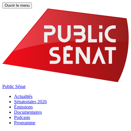
Ouvrir le menu
Public Sénat
Actualités
Sénatoriales 2026
Émissions
Documentaires
Podcasts
Programme