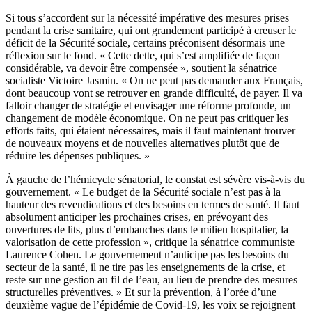
Si tous s’accordent sur la nécessité impérative des mesures prises
pendant la crise sanitaire, qui ont grandement participé à creuser le
déficit de la Sécurité sociale, certains préconisent désormais une
réflexion sur le fond. « Cette dette, qui s’est amplifiée de façon
considérable, va devoir être compensée », soutient la sénatrice
socialiste Victoire Jasmin. « On ne peut pas demander aux Français,
dont beaucoup vont se retrouver en grande difficulté, de payer. Il va
falloir changer de stratégie et envisager une réforme profonde, un
changement de modèle économique. On ne peut pas critiquer les
efforts faits, qui étaient nécessaires, mais il faut maintenant trouver
de nouveaux moyens et de nouvelles alternatives plutôt que de
réduire les dépenses publiques. »
À gauche de l’hémicycle sénatorial, le constat est sévère vis-à-vis du
gouvernement. « Le budget de la Sécurité sociale n’est pas à la
hauteur des revendications et des besoins en termes de santé. Il faut
absolument anticiper les prochaines crises, en prévoyant des
ouvertures de lits, plus d’embauches dans le milieu hospitalier, la
valorisation de cette profession », critique la sénatrice communiste
Laurence Cohen. Le gouvernement n’anticipe pas les besoins du
secteur de la santé, il ne tire pas les enseignements de la crise, et
reste sur une gestion au fil de l’eau, au lieu de prendre des mesures
structurelles préventives. » Et sur la prévention, à l’orée d’une
deuxième vague de l’épidémie de Covid-19, les voix se rejoignent