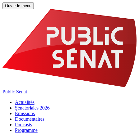
Ouvrir le menu
Public Sénat
Actualités
Sénatoriales 2026
Émissions
Documentaires
Podcasts
Programme