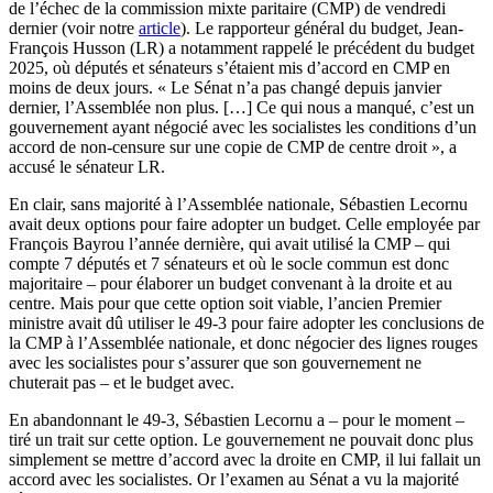
de l’échec de la commission mixte paritaire (CMP) de vendredi
dernier (voir notre
article
). Le rapporteur général du budget, Jean-
François Husson (LR) a notamment rappelé le précédent du budget
2025, où députés et sénateurs s’étaient mis d’accord en CMP en
moins de deux jours. « Le Sénat n’a pas changé depuis janvier
dernier, l’Assemblée non plus. […] Ce qui nous a manqué, c’est un
gouvernement ayant négocié avec les socialistes les conditions d’un
accord de non-censure sur une copie de CMP de centre droit », a
accusé le sénateur LR.
En clair, sans majorité à l’Assemblée nationale, Sébastien Lecornu
avait deux options pour faire adopter un budget. Celle employée par
François Bayrou l’année dernière, qui avait utilisé la CMP – qui
compte 7 députés et 7 sénateurs et où le socle commun est donc
majoritaire – pour élaborer un budget convenant à la droite et au
centre. Mais pour que cette option soit viable, l’ancien Premier
ministre avait dû utiliser le 49-3 pour faire adopter les conclusions de
la CMP à l’Assemblée nationale, et donc négocier des lignes rouges
avec les socialistes pour s’assurer que son gouvernement ne
chuterait pas – et le budget avec.
En abandonnant le 49-3, Sébastien Lecornu a – pour le moment –
tiré un trait sur cette option. Le gouvernement ne pouvait donc plus
simplement se mettre d’accord avec la droite en CMP, il lui fallait un
accord avec les socialistes. Or l’examen au Sénat a vu la majorité