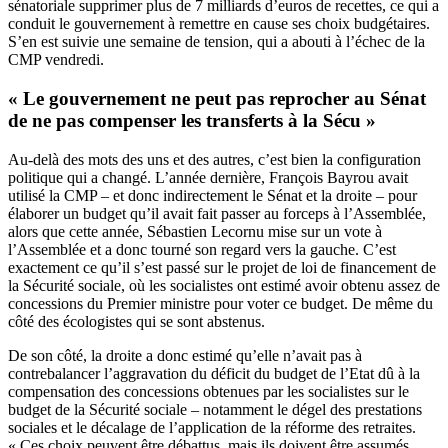
sénatoriale supprimer plus de 7 milliards d’euros de recettes, ce qui a
conduit le gouvernement à remettre en cause ses choix budgétaires.
S’en est suivie une semaine de tension, qui a abouti à l’échec de la
CMP vendredi.
« Le gouvernement ne peut pas reprocher au Sénat
de ne pas compenser les transferts à la Sécu »
Au-delà des mots des uns et des autres, c’est bien la configuration
politique qui a changé. L’année dernière, François Bayrou avait
utilisé la CMP – et donc indirectement le Sénat et la droite – pour
élaborer un budget qu’il avait fait passer au forceps à l’Assemblée,
alors que cette année, Sébastien Lecornu mise sur un vote à
l’Assemblée et a donc tourné son regard vers la gauche. C’est
exactement ce qu’il s’est passé sur le projet de loi de financement de
la Sécurité sociale, où les socialistes ont estimé avoir obtenu assez de
concessions du Premier ministre pour voter ce budget. De même du
côté des écologistes qui se sont abstenus.
De son côté, la droite a donc estimé qu’elle n’avait pas à
contrebalancer l’aggravation du déficit du budget de l’Etat dû à la
compensation des concessions obtenues par les socialistes sur le
budget de la Sécurité sociale – notamment le dégel des prestations
sociales et le décalage de l’application de la réforme des retraites.
« Ces choix peuvent être débattus, mais ils doivent être assumés