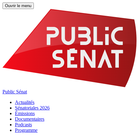
Ouvrir le menu
Public Sénat
Actualités
Sénatoriales 2026
Émissions
Documentaires
Podcasts
Programme