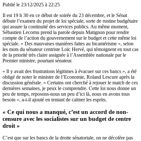
Publié le
23/12/2025 à 22:25
Il est 19 h 30 en ce début de soirée du 23 décembre, et le Sénat
débute l’examen du projet de loi spéciale, sorte de rustine budgétaire
qui assure la continuité des services publics. Au même moment,
Sébastien Lecornu prend la parole depuis Matignon pour rendre
compte de l’action du gouvernement sur le budget et cette même loi
spéciale. « Des mauvaises manières faites au bicamérisme », selon
les mots du sénateur centriste Loïc Hervé, qui témoignent en tout cas
de la priorité très claire assignée à l’Assemblée nationale par le
Premier ministre, pourtant sénateur.
« Il y avait des frustrations légitimes à évacuer sur ces bancs », a été
obligé de noter le ministre de l’Economie, Roland Lescure après la
discussion générale. « Certains ont cherché à rejouer le match de ces
dernières semaines, je peux le comprendre. Cette loi nous donne un
peu de temps, reposons-nous un peu d’ici là, nous en avons tous
besoin », a-t-il ajouté en tentant de calmer les esprits.
« Ce qui nous a manqué, c’est un accord de non-
censure avec les socialistes sur un budget de centre
droit »
C’est que sur les bancs de la droite sénatoriale, on ne décolère pas