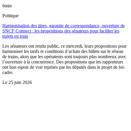
6min
Politique
Harmonisation des titres, garantie de correspondance, ouverture de
SNCF Connect : les propositions des sénateurs pour faciliter les
trajets en train
Les sénateurs ont rendu public, ce mercredi, leurs propositions pour
harmoniser les tarifs et conditions d’achats des billets sur le réseau
de trains, alors que les opérateurs sont toujours plus nombreux avec
l’ouverture à la concurrence. Des propositions que les rapporteurs
ont bon espoir de voir reprises par les députés dans le projet de loi-
cadre.
Le
25 juin 2026