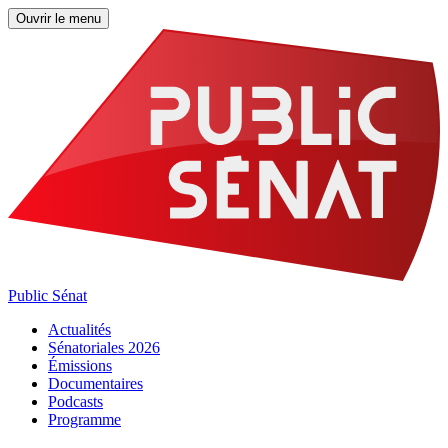
Ouvrir le menu
Public Sénat
Actualités
Sénatoriales 2026
Émissions
Documentaires
Podcasts
Programme