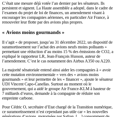
C’était une mesure déjà votée
l’an dernier
par les sénateurs. Ils
persistent et signent. La Haute assemblée a adopté, dans le cadre de
l’examen du projet de loi de finances, un amendement visant à
encourager les compagnies aériennes, en particulier Air France, à
renouveler leur flotte par des avions plus propres.
« Avions moins gourmands »
Il s’agit « de proposer, jusqu’au 31 décembre 2022, un dispositif de
suramortissement sur l’achat des avions neufs moins polluants »
permettant une réduction d’au moins 15 % des émissions de CO2, a
expliqué le rapporteur LR, Jean-François Husson, auteur de
l’amendement. C’est le cas notamment des Airbus A350 ou A220.
La majorité sénatoriale entend ainsi aider les compagnies à « avoir
cette mutation environnementale » vers des « avions moins
gourmands » et leur permettre de les « financer », ajoute le sénateur
UDI Vincent Capo-Canellas. Surtout au moment où le
gouvernement, qui a aidé le groupe Air France-KLM à hauteur de
7 milliards d’euros, demande à la compagnie de réduire son
empreinte carbone.
Pour Cédric O, secrétaire d’Etat chargé de la Transition numérique,
ce suramortissement n’est cependant pas utile car « les nouvelles
générations d’avions, motorisées par Safran, […] consomment de