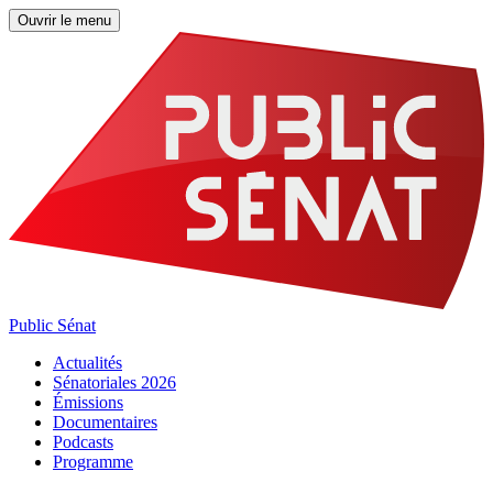
Ouvrir le menu
Public Sénat
Actualités
Sénatoriales 2026
Émissions
Documentaires
Podcasts
Programme