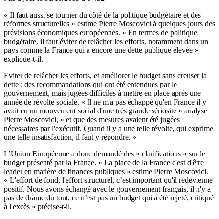
« Il faut aussi se tourner du côté de la politique budgétaire et des
réformes structurelles » estime Pierre Moscovici à quelques jours des
prévisions économiques européennes. « En termes de politique
budgétaire, il faut éviter de relâcher les efforts, notamment dans un
pays comme la France qui a encore une dette publique élevée »
explique-t-il.
Eviter de relâcher les efforts, et améliorer le budget sans creuser la
dette : des recommandations qui ont été entendues par le
gouvernement, mais jugées difficiles à mettre en place après une
année de révolte sociale. « Il ne m'a pas échappé qu'en France il y
avait eu un mouvement social d'une très grande sériosité » analyse
Pierre Moscovici, « et que des mesures avaient été jugées
nécessaires par l'exécutif. Quand il y a une telle révolte, qui exprime
une telle insatisfaction, il faut y répondre. »
L’Union Européenne a donc demandé des « clarifications » sur le
budget présenté par la France. « La place de la France c'est d'être
leader en matière de finances publiques » estime Pierre Moscovici.
« L'effort de fond, l'effort structurel, c’est important qu'il redevienne
positif. Nous avons échangé avec le gouvernement français, il n'y a
pas de drame du tout, ce n’est pas un budget qui a été rejeté, critiqué
à l'excès » précise-t-il.