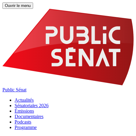
Ouvrir le menu
Public Sénat
Actualités
Sénatoriales 2026
Émissions
Documentaires
Podcasts
Programme