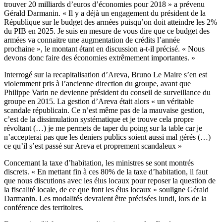
trouver 20 milliards d’euros d’économies pour 2018 » a prévenu
Gérald Darmanin. « Il y a déjà un engagement du président de la
République sur le budget des armées puisqu’on doit atteindre les 2%
du PIB en 2025. Je suis en mesure de vous dire que ce budget des
armées va connaitre une augmentation de crédits l’année
prochaine », le montant étant en discussion a-t-il précisé. « Nous
devons donc faire des économies extrêmement importantes. »
Interrogé sur la recapitalisation d’Areva, Bruno Le Maire s’en est
violemment pris à l’ancienne direction du groupe, avant que
Philippe Varin ne devienne président du conseil de surveillance du
groupe en 2015. La gestion d’Areva était alors « un véritable
scandale républicain. Ce n’est même pas de la mauvaise gestion,
c’est de la dissimulation systématique et je trouve cela propre
révoltant (…) je me permets de taper du poing sur la table car je
n’accepterai pas que les deniers publics soient aussi mal gérés (…)
ce qu’il s’est passé sur Areva et proprement scandaleux »
Concernant la taxe d’habitation, les ministres se sont montrés
discrets. « En mettant fin à ces 80% de la taxe d’habitation, il faut
que nous discutions avec les élus locaux pour reposer la question de
la fiscalité locale, de ce que font les élus locaux » souligne Gérald
Darmanin. Les modalités devraient être précisées lundi, lors de la
conférence des territoires.