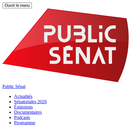
Ouvrir le menu
Public Sénat
Actualités
Sénatoriales 2026
Émissions
Documentaires
Podcasts
Programme