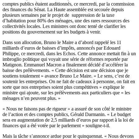
comptes publics étaient auditionnés, ce mercredi, par la commission
des finances du Sénat. La Haute assemblée est secouée depuis
plusieurs semaines par le projet de suppression de la taxe
d’habitation pour 80% des ménages, une des rares ressources des
collectivités locales. Les ministres ont donc tenté de clarifier les
positions du gouvernement sur les budgets à venir.
Dans son allocution, Bruno le Maire a d’abord rappelé les 11
milliards d’euros de baisses d’impôts, annoncés par Edouard
Philippe, ce mercredi, dans les Echos. Cette annonce mettait fin à un
imbroglio politique qui voyait une série de réformes reportée par
Matignon. Emmanuel Macron a finalement décidé d’accélérer la
baisse des prélèvements. « Cette décision est une décision que je
soutiens totalement » avance Bruno Le Maire. « Le sens, c’est de
soutenir les entreprises. On ne fait de cadeaux à personne, on fait en
sorte que nos entreprises soient plus compétitives » explique le
ministre qui ajoute, sur les prélèvements aux particuliers que « les
ménages n’en peuvent plus. »
« Nous ne faisons pas de rigueur » a assuré de son côté le ministre
de l’action et des comptes publics, Gérald Darmanin. « Le budget
sera en augmentation de 2,5 milliards d’euros par rapport à la loi de
finances qui a été votée par le parlement » souligne-t-il.
Mais la tâche s’annonce ardue pour le quinquennat. « Nous devons