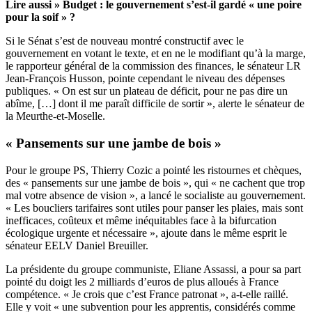
Lire aussi »
Budget : le gouvernement s’est-il gardé « une poire
pour la soif » ?
Si le Sénat s’est de nouveau montré constructif avec le
gouvernement en votant le texte, et en ne le modifiant qu’à la marge,
le rapporteur général de la commission des finances, le sénateur LR
Jean-François Husson, pointe cependant le niveau des dépenses
publiques. « On est sur un plateau de déficit, pour ne pas dire un
abîme, […] dont il me paraît difficile de sortir », alerte le sénateur de
la Meurthe-et-Moselle.
« Pansements sur une jambe de bois »
Pour le groupe PS, Thierry Cozic a pointé les ristournes et chèques,
des « pansements sur une jambe de bois », qui « ne cachent que trop
mal votre absence de vision », a lancé le socialiste au gouvernement.
« Les boucliers tarifaires sont utiles pour panser les plaies, mais sont
inefficaces, coûteux et même inéquitables face à la bifurcation
écologique urgente et nécessaire », ajoute dans le même esprit le
sénateur EELV Daniel Breuiller.
La présidente du groupe communiste, Eliane Assassi, a pour sa part
pointé du doigt les 2 milliards d’euros de plus alloués à France
compétence. « Je crois que c’est France patronat », a-t-elle raillé.
Elle y voit « une subvention pour les apprentis, considérés comme