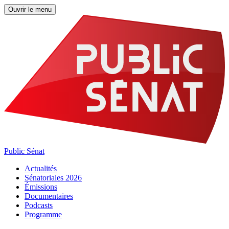
Ouvrir le menu
Public Sénat
Actualités
Sénatoriales 2026
Émissions
Documentaires
Podcasts
Programme