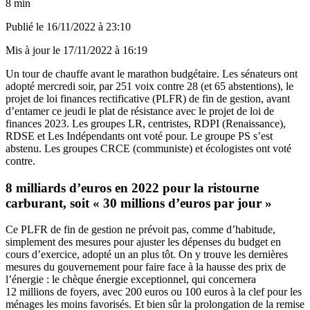
8 min
Publié le
16/11/2022 à 23:10
Mis à jour le
17/11/2022 à 16:19
Un tour de chauffe avant le marathon budgétaire. Les sénateurs ont
adopté mercredi soir, par 251 voix contre 28 (et 65 abstentions), le
projet de loi finances rectificative (PLFR) de fin de gestion, avant
d’entamer ce jeudi le plat de résistance avec le projet de loi de
finances 2023. Les groupes LR, centristes, RDPI (Renaissance),
RDSE et Les Indépendants ont voté pour. Le groupe PS s’est
abstenu. Les groupes CRCE (communiste) et écologistes ont voté
contre.
8 milliards d’euros en 2022 pour la ristourne
carburant, soit « 30 millions d’euros par jour »
Ce PLFR de fin de gestion ne prévoit pas, comme d’habitude,
simplement des mesures pour ajuster les dépenses du budget en
cours d’exercice, adopté un an plus tôt. On y trouve les dernières
mesures du gouvernement pour faire face à la hausse des prix de
l’énergie : le chèque énergie exceptionnel, qui concernera
12 millions de foyers, avec 200 euros ou 100 euros à la clef pour les
ménages les moins favorisés. Et bien sûr la prolongation de la remise