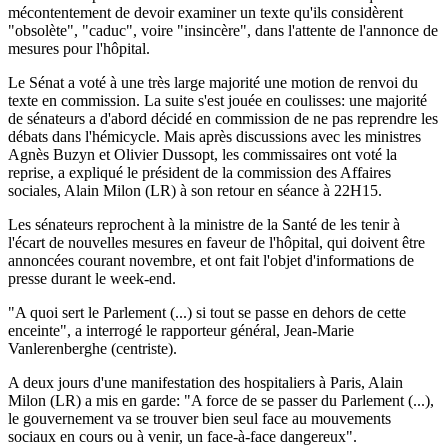
mécontentement de devoir examiner un texte qu'ils considèrent
"obsolète", "caduc", voire "insincère", dans l'attente de l'annonce de
mesures pour l'hôpital.
Le Sénat a voté à une très large majorité une motion de renvoi du
texte en commission. La suite s'est jouée en coulisses: une majorité
de sénateurs a d'abord décidé en commission de ne pas reprendre les
débats dans l'hémicycle. Mais après discussions avec les ministres
Agnès Buzyn et Olivier Dussopt, les commissaires ont voté la
reprise, a expliqué le président de la commission des Affaires
sociales, Alain Milon (LR) à son retour en séance à 22H15.
Les sénateurs reprochent à la ministre de la Santé de les tenir à
l'écart de nouvelles mesures en faveur de l'hôpital, qui doivent être
annoncées courant novembre, et ont fait l'objet d'informations de
presse durant le week-end.
"A quoi sert le Parlement (...) si tout se passe en dehors de cette
enceinte", a interrogé le rapporteur général, Jean-Marie
Vanlerenberghe (centriste).
A deux jours d'une manifestation des hospitaliers à Paris, Alain
Milon (LR) a mis en garde: "A force de se passer du Parlement (...),
le gouvernement va se trouver bien seul face au mouvements
sociaux en cours ou à venir, un face-à-face dangereux".