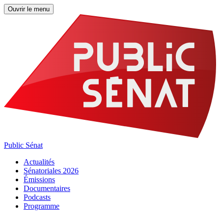
Ouvrir le menu
Public Sénat
Actualités
Sénatoriales 2026
Émissions
Documentaires
Podcasts
Programme