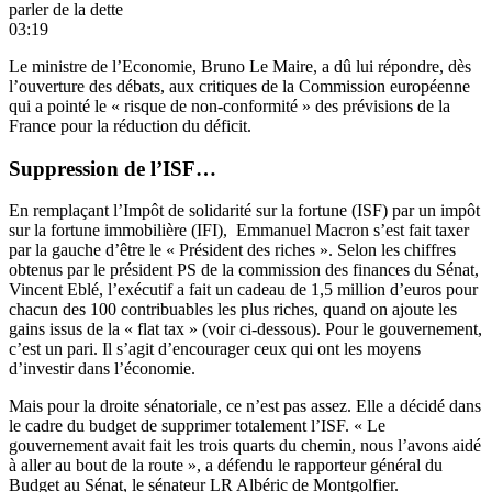
parler de la dette
03:19
Le ministre de l’Economie,
Bruno Le Maire, a dû lui répondre
, dès
l’ouverture des débats, aux critiques de la Commission européenne
qui a pointé le « risque de non-conformité » des prévisions de la
France pour la réduction du déficit.
Suppression de l’ISF…
En remplaçant l’Impôt de solidarité sur la fortune (ISF) par un impôt
sur la fortune immobilière (IFI), Emmanuel Macron s’est fait taxer
par la gauche d’être le « Président des riches ». Selon les chiffres
obtenus par le président PS de la commission des finances du Sénat,
Vincent Eblé, l’exécutif a fait
un cadeau de 1,5 million d’euros
pour
chacun des 100 contribuables les plus riches, quand on ajoute les
gains issus de la « flat tax » (voir ci-dessous). Pour le gouvernement,
c’est un pari. Il s’agit d’encourager ceux qui ont les moyens
d’investir dans l’économie.
Mais pour la droite sénatoriale, ce n’est pas assez. Elle a décidé dans
le cadre du budget
de supprimer totalement l’ISF
. « Le
gouvernement avait fait les trois quarts du chemin, nous l’avons aidé
à aller au bout de la route », a défendu le rapporteur général du
Budget au Sénat, le sénateur LR Albéric de Montgolfier.