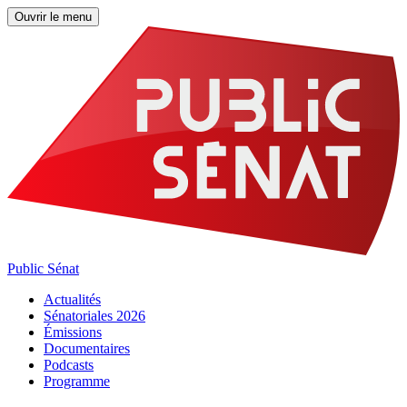
Ouvrir le menu
Public Sénat
Actualités
Sénatoriales 2026
Émissions
Documentaires
Podcasts
Programme