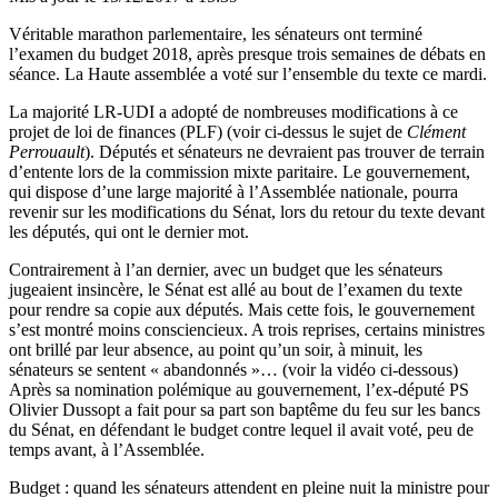
Véritable marathon parlementaire, les sénateurs ont terminé
l’examen du budget 2018, après presque trois semaines de débats en
séance. La Haute assemblée
a voté sur l’ensemble du texte
ce mardi.
La majorité LR-UDI a adopté de nombreuses modifications à ce
projet de loi de finances (PLF) (voir ci-dessus le sujet de
Clément
Perrouault
). Députés et sénateurs ne devraient pas trouver de terrain
d’entente lors de la commission mixte paritaire. Le gouvernement,
qui dispose d’une large majorité à l’Assemblée nationale, pourra
revenir sur les modifications du Sénat, lors du retour du texte devant
les députés, qui ont le dernier mot.
Contrairement à l’an dernier, avec un budget que les sénateurs
jugeaient insincère, le Sénat est allé au bout de l’examen du texte
pour rendre sa copie aux députés. Mais cette fois, le gouvernement
s’est montré moins consciencieux. A trois reprises, certains ministres
ont brillé par leur absence, au point qu’un soir, à minuit,
les
sénateurs se sentent « abandonnés »
… (voir la vidéo ci-dessous)
Après sa nomination polémique au gouvernement, l’ex-député PS
Olivier Dussopt a fait pour sa part son baptême du feu sur les bancs
du Sénat,
en défendant le budget contre lequel il avait voté
, peu de
temps avant, à l’Assemblée.
Budget : quand les sénateurs attendent en pleine nuit la ministre pour