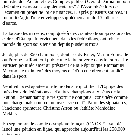
ministre de l'Action et des Comptes publics) Gérald Darmanin pour
défendre des moyens supplémentaires" à l'Assemblée lors de
l'examen du projet de loi de finances. D'après plusieurs sources, il
pourrait s'agir d'une enveloppe supplémentaire de 15 millions
d'euros.
La baisse des moyens, conjuguée à des craintes de suppressions des
cadres d'Etat qui interviennent dans les fédérations, ont mis le
monde du sport sous tension depuis plusieurs mois.
Jeudi, plus de 350 champions, dont Teddy Riner, Martin Fourcade
ou Perrine Laffont, ont publié une lettre ouverte dans le journal Le
Parisien pour réclamer au président de la République Emmanuel
Macron "le maintien" des moyens et "d'un encadrement public"
dans le sport.
Vendredi, s'est ajoutée une lettre dans le quotidien L'Equipe des
présidents de fédérations et d'autres champions aux "élus de la
Nation", demandant que "le sport" ne doit plus "considéré comme
une charge mais comme un investissement". Parmi les signataires,
l'ancienne sprinteuse Christine Arron ou l'athlète Mahiedine
Mekhissi.
En septembre, le comité olympique français (CNOSF) avait déjà
lancé une pétition en ligne, qui approche aujourd'hui les 250.000
signatures.