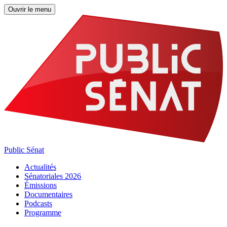
Ouvrir le menu
Public Sénat
Actualités
Sénatoriales 2026
Émissions
Documentaires
Podcasts
Programme