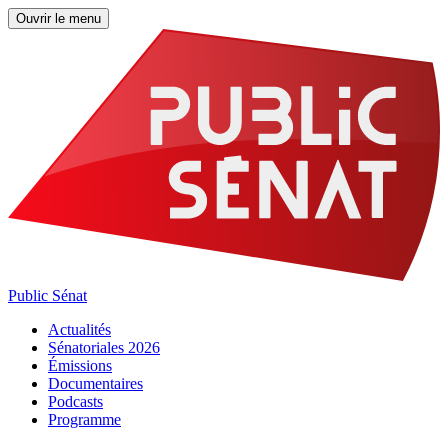
Ouvrir le menu
Public Sénat
Actualités
Sénatoriales 2026
Émissions
Documentaires
Podcasts
Programme