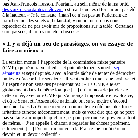
pas Jean-François Husson. Pourtant, au sein même de la majorité,
des voix discordantes s’élèvent
, estimant que les efforts n’ont pas été
à la hauteur. « Je le constate, [mais] ce n’est pas au Parlement de
trancher tous les sujets », balaie-t-il, « on ne pourra pas nous
reprocher de ne pas avoir mis de propositions sur la table. Certaines
sont passées, d’autres ont été refusées ».
« Il y a déjà un peu de parasitages, on va essayer de
faire au mieux »
La tension monte à l’approche de la commission mixte paritaire
(CMP), qui réunira vendredi – et potentiellement samedi,
sept
sénateurs
et sept députés, avec la lourde tâche de tenter de décrocher
un texte d’accord. Le sénateur LR veut croire à une issue positive, et
à l’esprit de bon sens des parlementaires : « La CMP, elle est
globalement dans la même logique […] qu’au mois de janvier de
cette année, avec une CMP qui s’annonçait impossible et explosive,
et où le Sénat et l’Assemblée nationale ont su se mettre d’accord
posément ». « La France mérite qu’on mette de côté nos plus fortes
irritations et notre mécontentement, mais ça veut dire que ça ne peut
pas se faire à n’importe quel prix, et pour personne », prévient-il tout
de même. « J’en appelle à chacun à regarder les choses posément,
calmement. […] Donner un budget à la France me paraît être un
devoir, et un devoir collectif ».