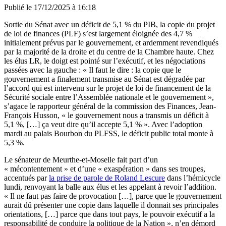
Publié le
17/12/2025 à 16:18
Sortie du Sénat avec un déficit de 5,1 % du PIB, la copie du projet
de loi de finances (PLF) s’est largement éloignée des 4,7 %
initialement prévus par le gouvernement, et ardemment revendiqués
par la majorité de la droite et du centre de la Chambre haute. Chez
les élus LR, le doigt est pointé sur l’exécutif, et les négociations
passées avec la gauche : « Il faut le dire : la copie que le
gouvernement a finalement transmise au Sénat est dégradée par
l’accord qui est intervenu sur le projet de loi de financement de la
Sécurité sociale entre l’Assemblée nationale et le gouvernement »,
s’agace le rapporteur général de la commission des Finances, Jean-
François Husson, « le gouvernement nous a transmis un déficit à
5,1 %, […] ça veut dire qu’il accepte 5,1 % ». Avec l’adoption
mardi au palais Bourbon du PLFSS, le déficit public total monte à
5,3 %.
Le sénateur de Meurthe-et-Moselle fait part d’un
« mécontentement » et d’une « exaspération » dans ses troupes,
accentués par
la prise de parole de Roland Lescure
dans l’hémicycle
lundi, renvoyant la balle aux élus et les appelant à revoir l’addition.
« Il ne faut pas faire de provocation […], parce que le gouvernement
aurait dû présenter une copie dans laquelle il donnait ses principales
orientations, […] parce que dans tout pays, le pouvoir exécutif a la
responsabilité de conduire la politique de la Nation », n’en démord