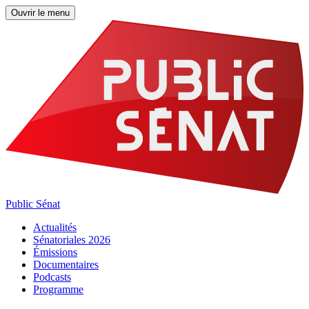
Ouvrir le menu
Public Sénat
Actualités
Sénatoriales 2026
Émissions
Documentaires
Podcasts
Programme