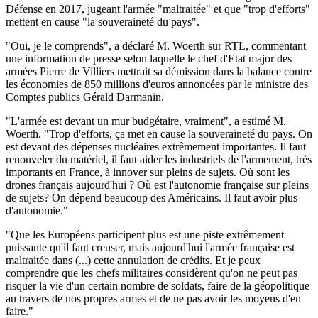
Défense en 2017, jugeant l'armée "maltraitée" et que "trop d'efforts"
mettent en cause "la souveraineté du pays".
"Oui, je le comprends", a déclaré M. Woerth sur RTL, commentant
une information de presse selon laquelle le chef d'Etat major des
armées Pierre de Villiers mettrait sa démission dans la balance contre
les économies de 850 millions d'euros annoncées par le ministre des
Comptes publics Gérald Darmanin.
"L'armée est devant un mur budgétaire, vraiment", a estimé M.
Woerth. "Trop d'efforts, ça met en cause la souveraineté du pays. On
est devant des dépenses nucléaires extrêmement importantes. Il faut
renouveler du matériel, il faut aider les industriels de l'armement, très
importants en France, à innover sur pleins de sujets. Où sont les
drones français aujourd'hui ? Où est l'autonomie française sur pleins
de sujets? On dépend beaucoup des Américains. Il faut avoir plus
d'autonomie."
"Que les Européens participent plus est une piste extrêmement
puissante qu'il faut creuser, mais aujourd'hui l'armée française est
maltraitée dans (...) cette annulation de crédits. Et je peux
comprendre que les chefs militaires considèrent qu'on ne peut pas
risquer la vie d'un certain nombre de soldats, faire de la géopolitique
au travers de nos propres armes et de ne pas avoir les moyens d'en
faire."