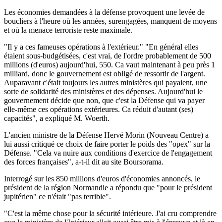
Les économies demandées à la défense provoquent une levée de
boucliers à l'heure où les armées, surengagées, manquent de moyens
et où la menace terroriste reste maximale.
"Il y a ces fameuses opérations à l'extérieur." "En général elles
étaient sous-budgétisées, c'est vrai, de l'ordre probablement de 500
millions (d'euros) aujourd'hui, 550. Ca vaut maintenant à peu près 1
milliard, donc le gouvernement est obligé de ressortir de l'argent.
Auparavant c'était toujours les autres ministères qui payaient, une
sorte de solidarité des ministères et des dépenses. Aujourd'hui le
gouvernement décide que non, que c'est la Défense qui va payer
elle-même ces opérations extérieures. Ca réduit d'autant (ses)
capacités", a expliqué M. Woerth.
L'ancien ministre de la Défense Hervé Morin (Nouveau Centre) a
lui aussi critiqué ce choix de faire porter le poids des "opex" sur la
Défense. "Cela va nuire aux conditions d'exercice de l'engagement
des forces françaises", a-t-il dit au site Boursorama.
Interrogé sur les 850 millions d'euros d'économies annoncés, le
président de la région Normandie a répondu que "pour le président
jupitérien" ce n'était "pas terrible".
"C'est la même chose pour la sécurité intérieure. J'ai cru comprendre