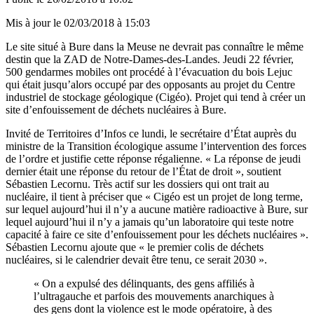
Mis à jour le
02/03/2018 à 15:03
Le site situé à Bure dans la Meuse ne devrait pas connaître le même
destin que la ZAD de Notre-Dames-des-Landes. Jeudi 22 février,
500 gendarmes mobiles ont procédé à l’évacuation du bois Lejuc
qui était jusqu’alors occupé par des opposants au projet du Centre
industriel de stockage géologique (Cigéo). Projet qui tend à créer un
site d’enfouissement de déchets nucléaires à Bure.
Invité de Territoires d’Infos ce lundi, le secrétaire d’État auprès du
ministre de la Transition écologique assume l’intervention des forces
de l’ordre et justifie cette réponse régalienne. « La réponse de jeudi
dernier était une réponse du retour de l’État de droit », soutient
Sébastien Lecornu. Très actif sur les dossiers qui ont trait au
nucléaire, il tient à préciser que « Cigéo est un projet de long terme,
sur lequel aujourd’hui il n’y a aucune matière radioactive à Bure, sur
lequel aujourd’hui il n’y a jamais qu’un laboratoire qui teste notre
capacité à faire ce site d’enfouissement pour les déchets nucléaires ».
Sébastien Lecornu ajoute que « le premier colis de déchets
nucléaires, si le calendrier devait être tenu, ce serait 2030 ».
« On a expulsé des délinquants, des gens affiliés à
l’ultragauche et parfois des mouvements anarchiques à
des gens dont la violence est le mode opératoire, à des