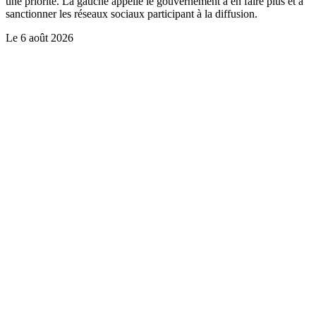
une priorité. La gauche appelle le gouvernement à en faire plus et à
sanctionner les réseaux sociaux participant à la diffusion.
Le
6 août 2026