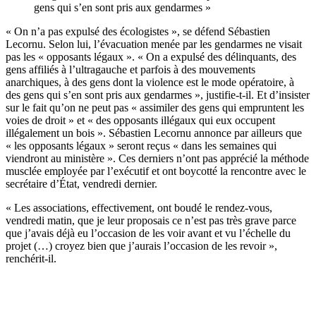
gens qui s’en sont pris aux gendarmes »
« On n’a pas expulsé des écologistes », se défend Sébastien
Lecornu. Selon lui, l’évacuation menée par les gendarmes ne visait
pas les « opposants légaux ». « On a expulsé des délinquants, des
gens affiliés à l’ultragauche et parfois à des mouvements
anarchiques, à des gens dont la violence est le mode opératoire, à
des gens qui s’en sont pris aux gendarmes », justifie-t-il. Et d’insister
sur le fait qu’on ne peut pas « assimiler des gens qui empruntent les
voies de droit » et « des opposants illégaux qui eux occupent
illégalement un bois ». Sébastien Lecornu annonce par ailleurs que
« les opposants légaux » seront reçus « dans les semaines qui
viendront au ministère ». Ces derniers n’ont pas apprécié la méthode
musclée employée par l’exécutif et ont boycotté la rencontre avec le
secrétaire d’État, vendredi dernier.
« Les associations, effectivement, ont boudé le rendez-vous,
vendredi matin, que je leur proposais ce n’est pas très grave parce
que j’avais déjà eu l’occasion de les voir avant et vu l’échelle du
projet (…) croyez bien que j’aurais l’occasion de les revoir »,
renchérit-il.