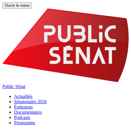
Ouvrir le menu
Public Sénat
Actualités
Sénatoriales 2026
Émissions
Documentaires
Podcasts
Programme