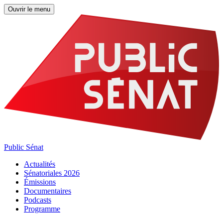
Ouvrir le menu
Public Sénat
Actualités
Sénatoriales 2026
Émissions
Documentaires
Podcasts
Programme