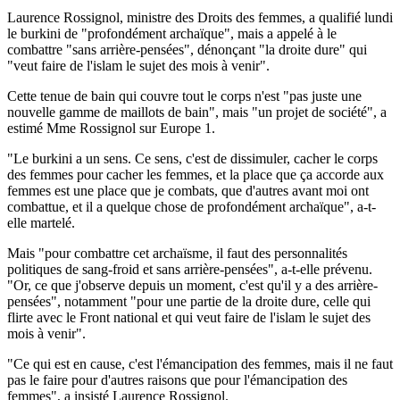
Laurence Rossignol, ministre des Droits des femmes, a qualifié lundi
le burkini de "profondément archaïque", mais a appelé à le
combattre "sans arrière-pensées", dénonçant "la droite dure" qui
"veut faire de l'islam le sujet des mois à venir".
Cette tenue de bain qui couvre tout le corps n'est "pas juste une
nouvelle gamme de maillots de bain", mais "un projet de société", a
estimé Mme Rossignol sur Europe 1.
"Le burkini a un sens. Ce sens, c'est de dissimuler, cacher le corps
des femmes pour cacher les femmes, et la place que ça accorde aux
femmes est une place que je combats, que d'autres avant moi ont
combattue, et il a quelque chose de profondément archaïque", a-t-
elle martelé.
Mais "pour combattre cet archaïsme, il faut des personnalités
politiques de sang-froid et sans arrière-pensées", a-t-elle prévenu.
"Or, ce que j'observe depuis un moment, c'est qu'il y a des arrière-
pensées", notamment "pour une partie de la droite dure, celle qui
flirte avec le Front national et qui veut faire de l'islam le sujet des
mois à venir".
"Ce qui est en cause, c'est l'émancipation des femmes, mais il ne faut
pas le faire pour d'autres raisons que pour l'émancipation des
femmes", a insisté Laurence Rossignol.