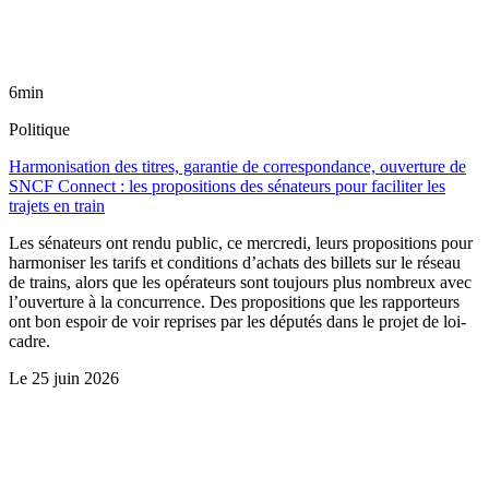
6min
Politique
Harmonisation des titres, garantie de correspondance, ouverture de
SNCF Connect : les propositions des sénateurs pour faciliter les
trajets en train
Les sénateurs ont rendu public, ce mercredi, leurs propositions pour
harmoniser les tarifs et conditions d’achats des billets sur le réseau
de trains, alors que les opérateurs sont toujours plus nombreux avec
l’ouverture à la concurrence. Des propositions que les rapporteurs
ont bon espoir de voir reprises par les députés dans le projet de loi-
cadre.
Le
25 juin 2026